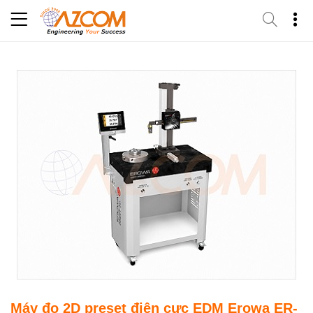
Skip
to
content
Máy đo 2D preset điện cực EDM Erowa ER-