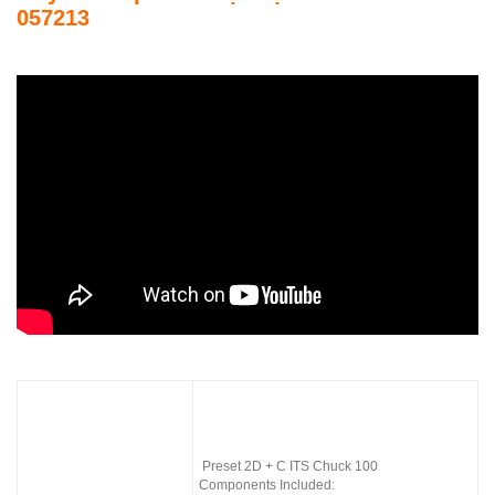
057213
Preset 2D + C ITS Chuck 100
Components Included: