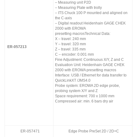
– Measuring unit P2D
– Measuring Plate with trolly
– ITS Chuck 100 P mounted and aligned on
the C-axis
– Digital readout Heidenhain GAGE CHEK
2000 with EROWA
presetting macros
Technical Data:
X – travel: 240 mm
Y – travel: 320 mm
ER-057213
Z – travel: 335 mm
C – encoder: 0.001 mm
Fine Adjustment: Continuous X/Y, Z and C
Evaluation Unit: Heidenhain GAGE CHEK
2000 with EROWA presetting macros
Interface: USB / Ethernet for data transfer to
QuickLinkXT /JMS4.0
Probe system: EROWA 2D edge probe,
probing system X/Y and Z
Space requirement: 700 x 1000 mm
Compressed air: min. 6 bars dry air
ER-057471
Edge Probe PreSet 2D / 2D+C