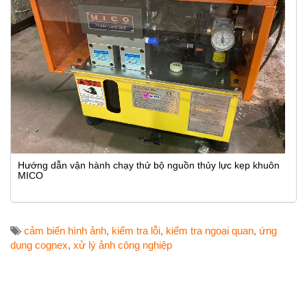
Hướng dẫn vận hành chạy thử bộ nguồn thủy lực kẹp khuôn
MICO
cảm biến hình ảnh
,
kiểm tra lỗi
,
kiểm tra ngoại quan
,
ứng
dụng cognex
,
xử lý ảnh công nghiệp