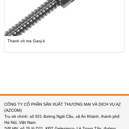
Thanh vít me Gaoj-k
CÔNG TY CỔ PHẦN SẢN XUẤT THƯƠNG MẠI VÀ DỊCH VỤ AZ
(AZCOM)
Trụ sở chính: số 921 đường Ngãi Cầu, xã An Khánh, thành phố
Hà Nội, Việt Nam
*VP HN: số 25 lô D21, KĐT Geleximco- Lê Trọng Tấn, đường