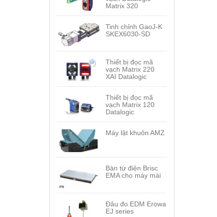
Matrix 320
Tinh chỉnh GaoJ-K
SKEX6030-SD
Thiết bị đọc mã
vạch Matrix 220
XAI Datalogic
Thiết bị đọc mã
vạch Matrix 120
Datalogic
Máy lật khuôn AMZ
Bàn từ điện Brisc
EMA cho máy mài
Đâu đo EDM Erowa
EJ series