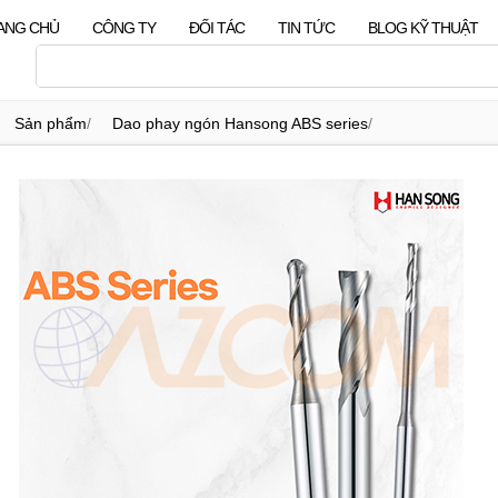
ANG CHỦ
CÔNG TY
ĐỐI TÁC
TIN TỨC
BLOG KỸ THUẬT
Sản phẩm
/
Dao phay ngón Hansong ABS series
/