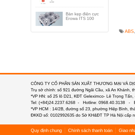
Bàn kẹp điện cực
Erowa ITS 100
ABS
CÔNG TY CỔ PHẦN SẢN XUẤT THƯƠNG MẠI VÀ DỊ
Trụ sở chính: số 921 đường Ngãi Cầu, xã An Khánh, t
*VP HN: số 25 lô D21, KĐT Geleximco- Lê Trọng Tấn,
Tel: (+84)24.2237.6268 - Hotline: 0968.40.3138 -
*VP HCM : 14/2B, đường số 23, phường Hiệp Bình, t
ĐKKD số: 0102992635 do Sở KH&ĐT TP Hà Nội cấp n
Quy định chung
Chính sách thanh toán
Giao nh