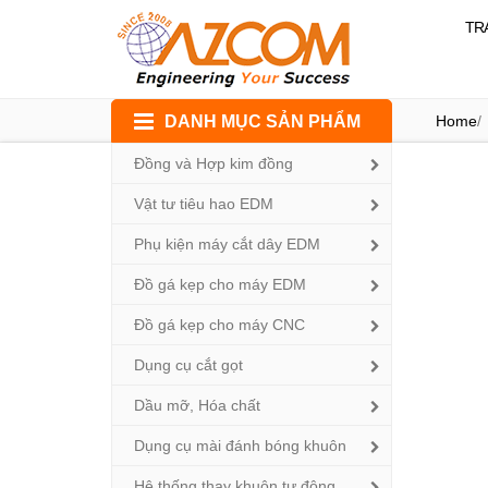
TR
Skip
DANH MỤC SẢN PHẨM
Home
/
to
content
Đồng và Hợp kim đồng
Vật tư tiêu hao EDM
Phụ kiện máy cắt dây EDM
Đồ gá kẹp cho máy EDM
Đồ gá kẹp cho máy CNC
Dụng cụ cắt gọt
Dầu mỡ, Hóa chất
Dụng cụ mài đánh bóng khuôn
Hệ thống thay khuôn tự động