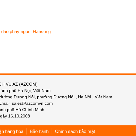
,
dao phay ngón
,
Hansong
CH VỤ AZ (AZCOM)
hành phố Hà Nội, Việt Nam
 đường Dương Nội, phường Dương Nội , Hà Nội , Việt Nam
 Email: sales@azcomvn.com
hành phố Hồ Chính Minh
gày 16.10.2008
ận hàng hóa
Bảo hành
Chính sách bảo mật