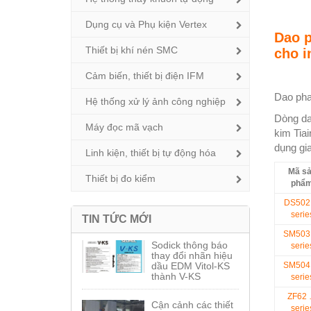
Dụng cụ và Phụ kiện Vertex
Dao 
Thiết bị khí nén SMC
cho i
Cảm biến, thiết bị điện IFM
Dao pha
Hệ thống xử lý ảnh công nghiệp
Dòng da
Máy đọc mã vạch
kim Tia
dụng gia
Linh kiện, thiết bị tự động hóa
Mã s
Thiết bị đo kiểm
phẩ
DS502
serie
TIN TỨC MỚI
SM503
Sodick thông báo
serie
thay đổi nhãn hiệu
dầu EDM Vitol-KS
SM504
thành V-KS
serie
ZF62
Cận cảnh các thiết
serie