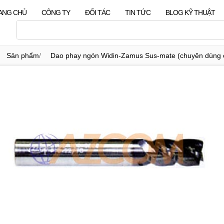
ANG CHỦ
CÔNG TY
ĐỐI TÁC
TIN TỨC
BLOG KỸ THUẬT
Sản phẩm
/
Dao phay ngón Widin-Zamus Sus-mate (chuyên dùng c