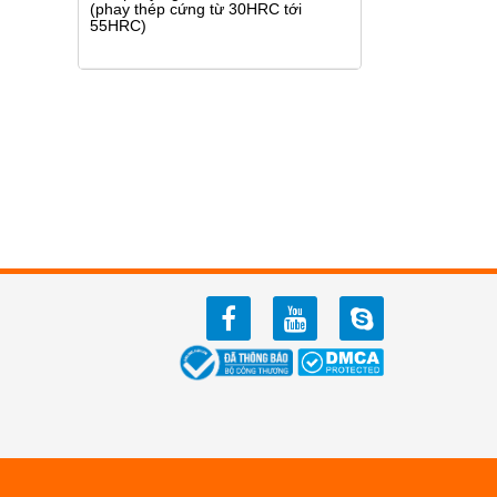
(phay thép cứng từ 30HRC tới
55HRC)
facebook
youtube
zalo