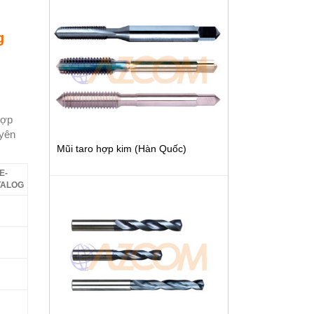
g
hợp
uyên
Mũi taro hợp kim (Hàn Quốc)
E-
TALOG