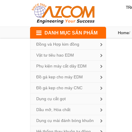
TR
Skip
DANH MỤC SẢN PHẨM
Home
/
to
content
Đồng và Hợp kim đồng
Vật tư tiêu hao EDM
Phụ kiện máy cắt dây EDM
Đồ gá kẹp cho máy EDM
Đồ gá kẹp cho máy CNC
Dụng cụ cắt gọt
Dầu mỡ, Hóa chất
Dụng cụ mài đánh bóng khuôn
Hệ thống thay khuôn tự động