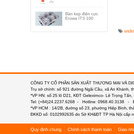
Bàn kẹp điện cực
Erowa ITS 100
widin
CÔNG TY CỔ PHẦN SẢN XUẤT THƯƠNG MẠI VÀ DỊ
Trụ sở chính: số 921 đường Ngãi Cầu, xã An Khánh, t
*VP HN: số 25 lô D21, KĐT Geleximco- Lê Trọng Tấn,
Tel: (+84)24.2237.6268 - Hotline: 0968.40.3138 -
*VP HCM : 14/2B, đường số 23, phường Hiệp Bình, t
ĐKKD số: 0102992635 do Sở KH&ĐT TP Hà Nội cấp n
Quy định chung
Chính sách thanh toán
Giao nh