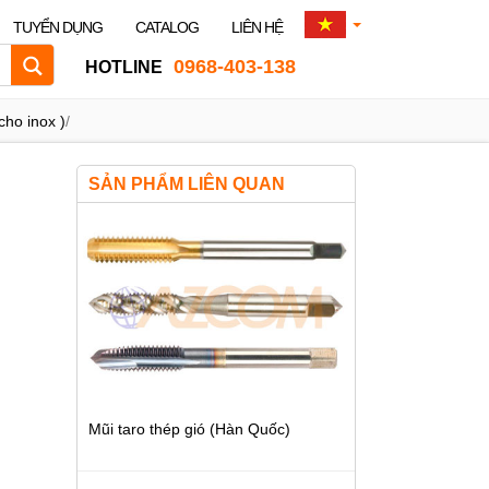
TUYỂN DỤNG
CATALOG
LIÊN HỆ
0968-403-138
HOTLINE
ho inox )
/
SẢN PHẨM LIÊN QUAN
Mũi taro thép gió (Hàn Quốc)