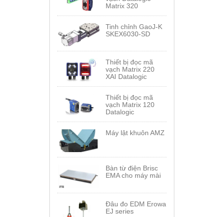
Matrix 320
Tinh chỉnh GaoJ-K
SKEX6030-SD
Thiết bị đọc mã
vạch Matrix 220
XAI Datalogic
Thiết bị đọc mã
vạch Matrix 120
Datalogic
Máy lật khuôn AMZ
Bàn từ điện Brisc
EMA cho máy mài
Đâu đo EDM Erowa
EJ series