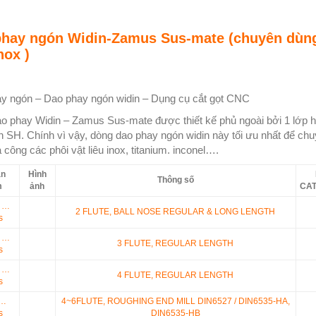
phay ngón Widin-Zamus Sus-mate (chuyên dùn
nox )
y ngón – Dao phay ngón widin – Dụng cụ cắt gọt CNC
o phay Widin – Zamus Sus-mate được thiết kế phủ ngoài bởi 1 lớp 
in SH. Chính vì vậy, dòng dao phay ngón widin này tối ưu nhất để ch
 công các phôi vật liêu inox, titanium. inconel….
ản
Hình
Thông số
m
ảnh
CA
 …
2 FLUTE, BALL NOSE REGULAR & LONG LENGTH
s
 …
3 FLUTE, REGULAR LENGTH
s
 …
4 FLUTE, REGULAR LENGTH
s
 …
4~6FLUTE, ROUGHING END MILL DIN6527 / DIN6535-HA,
s
DIN6535-HB