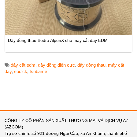
Dây đồng thau Bedra AlpenX cho máy cắt dây EDM
dây cắt edm
,
dây đồng điện cực
,
dây đồng thau
,
máy cắt
dây
,
sodick
,
tsubame
CÔNG TY CỔ PHẦN SẢN XUẤT THƯƠNG MẠI VÀ DỊCH VỤ AZ
(AZCOM)
Trụ sở chính: số 921 đường Ngãi Cầu, xã An Khánh, thành phố