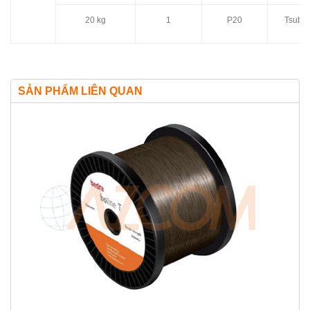
20 kg
1
P20
Tsuba
SẢN PHẨM LIÊN QUAN