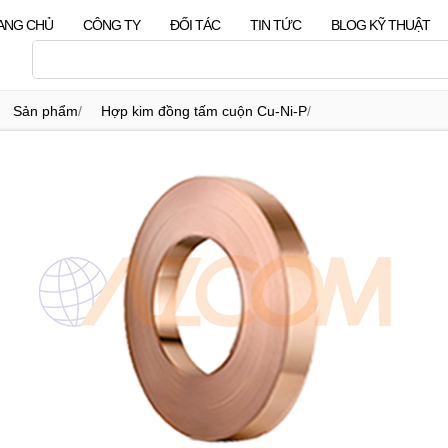
ANG CHỦ
CÔNG TY
ĐỐI TÁC
TIN TỨC
BLOG KỸ THUẬT
Sản phẩm
/
Hợp kim đồng tấm cuộn Cu-Ni-P
/