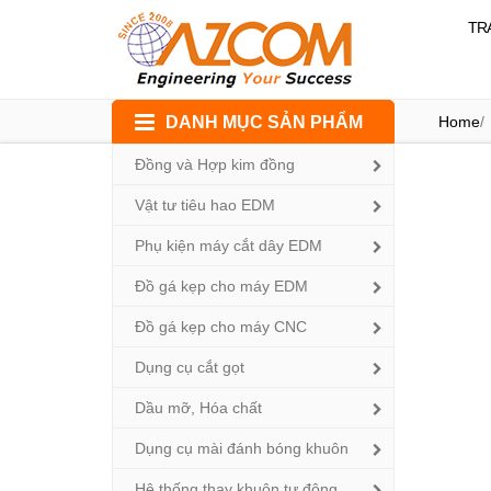
TR
Skip
DANH MỤC SẢN PHẨM
Home
/
to
content
Đồng và Hợp kim đồng
Vật tư tiêu hao EDM
Phụ kiện máy cắt dây EDM
Đồ gá kẹp cho máy EDM
Đồ gá kẹp cho máy CNC
Dụng cụ cắt gọt
Dầu mỡ, Hóa chất
Dụng cụ mài đánh bóng khuôn
Hệ thống thay khuôn tự động