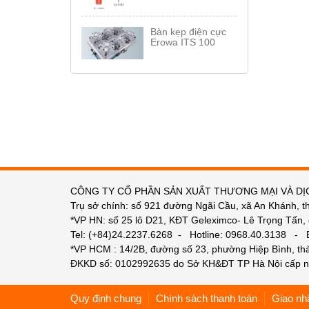
Bàn kẹp điện cực
Erowa ITS 100
CÔNG TY CỔ PHẦN SẢN XUẤT THƯƠNG MẠI VÀ DỊ
Trụ sở chính: số 921 đường Ngãi Cầu, xã An Khánh, t
*VP HN: số 25 lô D21, KĐT Geleximco- Lê Trọng Tấn,
Tel: (+84)24.2237.6268 - Hotline: 0968.40.3138 -
*VP HCM : 14/2B, đường số 23, phường Hiệp Bình, t
ĐKKD số: 0102992635 do Sở KH&ĐT TP Hà Nội cấp n
Quy định chung
Chính sách thanh toán
Giao nh