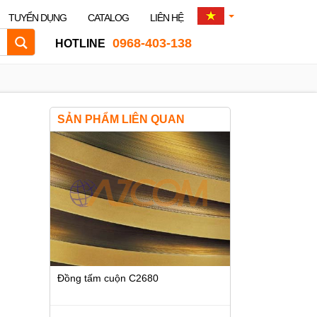
TUYỂN DỤNG
CATALOG
LIÊN HỆ
0968-403-138
HOTLINE
SẢN PHẨM LIÊN QUAN
Đồng tấm cuộn C2680