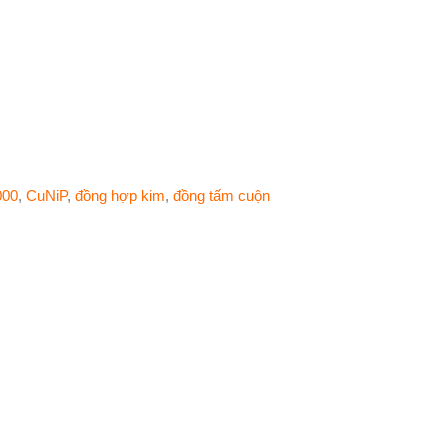
000
,
CuNiP
,
đồng hợp kim
,
đồng tấm cuộn