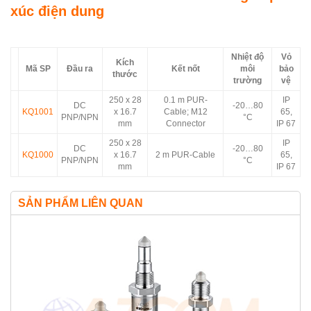
xúc điện dung
Nhiệt độ
Vỏ
Kích
Mã SP
Đầu ra
Kết nốt
môi
bảo
thước
trường
vệ
250 x 28
0.1 m PUR-
IP
DC
-20…80
KQ1001
x 16.7
Cable; M12
65,
PNP/NPN
°C
mm
Connector
IP 67
250 x 28
IP
DC
-20…80
KQ1000
x 16.7
2 m PUR-Cable
65,
PNP/NPN
°C
mm
IP 67
SẢN PHẨM LIÊN QUAN