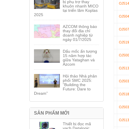
bị phụ trợ thay
OJ51
khuôn nhanh MICO
tại triển lãm Koplas
2025
OJ50
AZCOM thông báo
OJ50
thay đổi địa chỉ
doanh nghiệp từ
ngày 01/7/2025
OJ51
Dấu mốc ấn tượng
15 năm hợp tác
OJ50
giữa Yataghan và
Azcom
OJ51
Hội thảo Nhà phân
phối SMC 2025:
OJ50
“Building the
Future: Dare to
Dream”
OJ51
OJ50
SẢN PHẨM MỚI
OJ51
Thiết bị đọc mã
vạch Datalogic