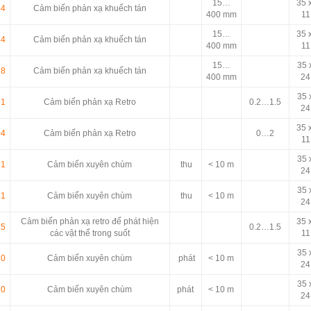
15…
35 
44
Cảm biến phản xạ khuếch tán
400 mm
11
15…
35 
44
Cảm biến phản xạ khuếch tán
400 mm
11
15…
35 
78
Cảm biến phản xạ khuếch tán
400 mm
24
35 
91
Cảm biến phản xạ Retro
0.2…1.5
24
35 
04
Cảm biến phản xạ Retro
0…2
11
35 
31
Cảm biến xuyên chùm
thu
< 10 m
24
35 
31
Cảm biến xuyên chùm
thu
< 10 m
24
Cảm biến phản xạ retro để phát hiện
35 
85
0.2…1.5
các vật thể trong suốt
11
35 
30
Cảm biến xuyên chùm
phát
< 10 m
24
35 
30
Cảm biến xuyên chùm
phát
< 10 m
24