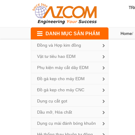
TR
Skip
DANH MỤC SẢN PHẨM
Home
/
to
content
Đồng và Hợp kim đồng
Vật tư tiêu hao EDM
Phụ kiện máy cắt dây EDM
Đồ gá kẹp cho máy EDM
Đồ gá kẹp cho máy CNC
Dụng cụ cắt gọt
Dầu mỡ, Hóa chất
Dụng cụ mài đánh bóng khuôn
Hệ thống thay khuôn tự động