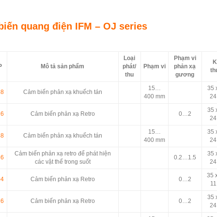
iến quang điện IFM – OJ series
Loại
Phạm vi
K
P
Mô tả sản phẩm
phát/
Phạm vi
phản xạ
th
thu
gương
15…
35 
48
Cảm biến phản xạ khuếch tán
400 mm
24
35 
26
Cảm biến phản xạ Retro
0…2
24
15…
35 
48
Cảm biến phản xạ khuếch tán
400 mm
24
Cảm biến phản xạ retro để phát hiện
35 
86
0.2…1.5
các vật thể trong suốt
24
35 
04
Cảm biến phản xạ Retro
0…2
11
35 
26
Cảm biến phản xạ Retro
0…2
24