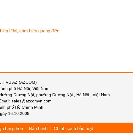
biến IFM
,
cảm biến quang điện
CH VỤ AZ (AZCOM)
hành phố Hà Nội, Việt Nam
 đường Dương Nội, phường Dương Nội , Hà Nội , Việt Nam
 Email: sales@azcomvn.com
hành phố Hồ Chính Minh
gày 16.10.2008
ận hàng hóa
Bảo hành
Chính sách bảo mật