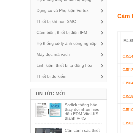
Dụng cụ và Phụ kiện Vertex
Cảm b
Thiết bị khí nén SMC
Cảm biến, thiết bị điện IFM
Mã S
Hệ thống xử lý ảnh công nghiệp
Máy đọc mã vạch
OJ51
Linh kiện, thiết bị tự động hóa
OJ51
Thiết bị đo kiểm
OJ50
TIN TỨC MỚI
OJ51
Sodick thông báo
thay đổi nhãn hiệu
OJ51
dầu EDM Vitol-KS
thành V-KS
OJ50
Cận cảnh các thiết