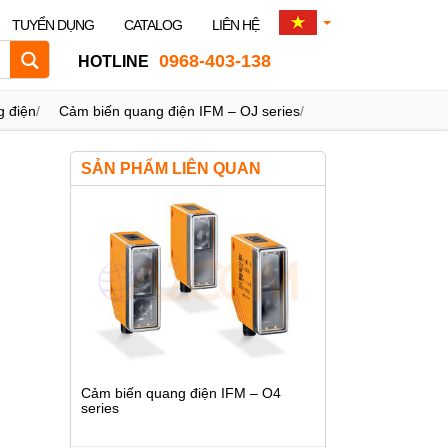
TUYỂN DỤNG
CATALOG
LIÊN HỆ
0968-403-138
HOTLINE
 điện
/
Cảm biến quang điện IFM – OJ series
/
SẢN PHẨM LIÊN QUAN
Cảm biến quang điện IFM – O4
series