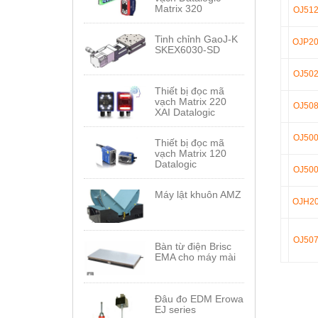
Matrix 320
OJ51
Tinh chỉnh GaoJ-K
OJP2
SKEX6030-SD
OJ50
Thiết bị đọc mã
vạch Matrix 220
OJ50
XAI Datalogic
OJ50
Thiết bị đọc mã
vạch Matrix 120
Datalogic
OJ50
Máy lật khuôn AMZ
OJH2
OJ50
Bàn từ điện Brisc
EMA cho máy mài
Đâu đo EDM Erowa
EJ series