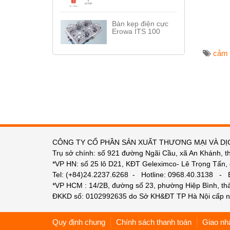
Bàn kẹp điện cực
Erowa ITS 100
cảm 
CÔNG TY CỔ PHẦN SẢN XUẤT THƯƠNG MẠI VÀ DỊ
Trụ sở chính: số 921 đường Ngãi Cầu, xã An Khánh, t
*VP HN: số 25 lô D21, KĐT Geleximco- Lê Trọng Tấn,
Tel: (+84)24.2237.6268 - Hotline: 0968.40.3138 -
*VP HCM : 14/2B, đường số 23, phường Hiệp Bình, t
ĐKKD số: 0102992635 do Sở KH&ĐT TP Hà Nội cấp n
Quy định chung
Chính sách thanh toán
Giao nh