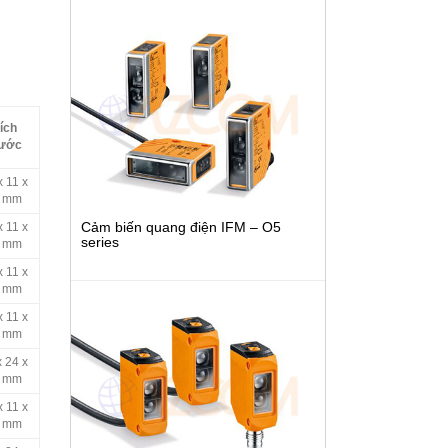
ích
ước
x 11 x
 mm
Cảm biến quang điện IFM – O5
x 11 x
series
 mm
x 11 x
 mm
x 11 x
 mm
x 24 x
 mm
x 11 x
 mm