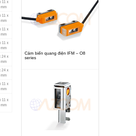
x 11 x
 mm
x 11 x
 mm
x 11 x
 mm
x 11 x
 mm
Cảm biến quang điện IFM – O8
x 24 x
series
 mm
x 24 x
 mm
x 11 x
 mm
x 11 x
 mm