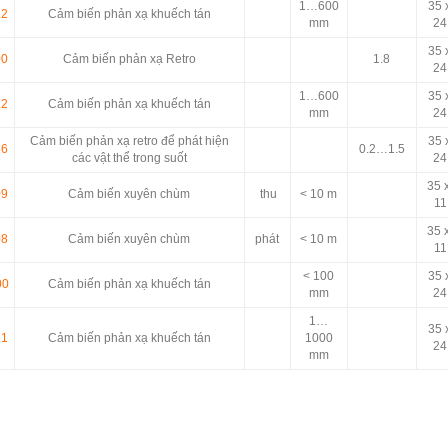
1…600
35 
22
Cảm biến phản xạ khuếch tán
mm
24
35 
00
Cảm biến phản xạ Retro
1.8
24
1…600
35 
22
Cảm biến phản xạ khuếch tán
mm
24
Cảm biến phản xạ retro để phát hiện
35 
86
0.2…1.5
các vật thể trong suốt
24
35 
09
Cảm biến xuyên chùm
thu
< 10 m
11
35 
08
Cảm biến xuyên chùm
phát
< 10 m
11
< 100
35 
00
Cảm biến phản xạ khuếch tán
mm
24
1…
35 
71
Cảm biến phản xạ khuếch tán
1000
24
mm