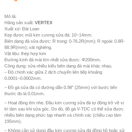
Mô tả:
Hãng sản xuất:
VERTEX
Xuất xứ: Đài Loan
Kẹp được mũi kim cương sửa đá: 10~14mm.
Biên dạng đá sửa được: R trong: 0-76.2R(mm); R ngoài: 0.8R-
88.9R(mm); vát nghiêng.
Vật liệu: thép hợp kim
Đường kính đá mài lớn nhất sửa được: Φ200mm.
Công dụng: sửa nhiều kiểu biên dạng đá mài khác nhau.
– Độ chính xác giữa 2 dịch chuyển liên tiếp khoảng
0.0001~0.0002mm.
– Đồ gá sửa đá có đường dẫn 0.98” (25mm) với bước tiến
thước đo là 0.01mm.
– Hoạt động êm nhẹ. Đầu kim cương sửa đá tự động trở về vị
trí tâm sau khi sửa góc. Do đó, đồ gá V-TDC có thể sửa được
nhiều biên dạng phức tạp nhanh và chính xác (chiều cao tâm
195mm).
– Không cần sử dụng đầu kim cương sửa đá đồng hồ hoặc sử