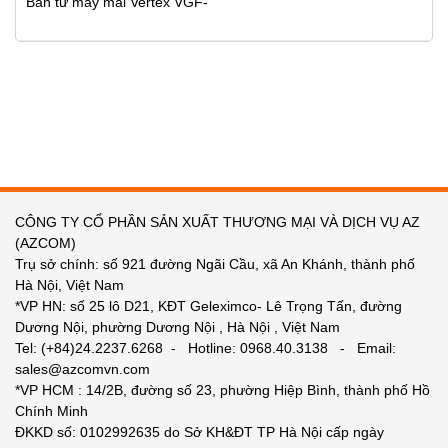
Bàn từ máy mài Vertex VGF-
CÔNG TY CỔ PHẦN SẢN XUẤT THƯƠNG MẠI VÀ DỊCH VỤ AZ
(AZCOM)
Trụ sở chính: số 921 đường Ngãi Cầu, xã An Khánh, thành phố
Hà Nội, Việt Nam
*VP HN: số 25 lô D21, KĐT Geleximco- Lê Trọng Tấn, đường
Dương Nội, phường Dương Nội , Hà Nội , Việt Nam
Tel: (+84)24.2237.6268 - Hotline: 0968.40.3138 - Email:
sales@azcomvn.com
*VP HCM : 14/2B, đường số 23, phường Hiệp Bình, thành phố Hồ
Chính Minh
ĐKKD số: 0102992635 do Sở KH&ĐT TP Hà Nội cấp ngày