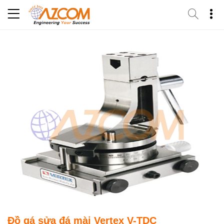
Skip
to
content
Đồ gá sửa đá mài Vertex V-TDC