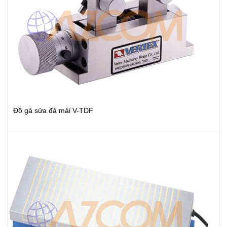
Đồ gá sửa đá mài V-TDF