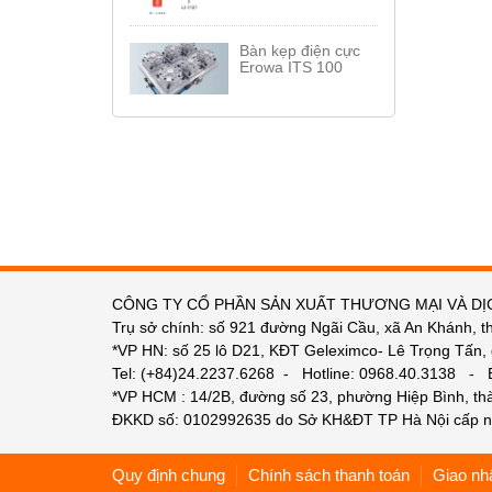
Bàn kẹp điện cực
Erowa ITS 100
CÔNG TY CỔ PHẦN SẢN XUẤT THƯƠNG MẠI VÀ DỊ
Trụ sở chính: số 921 đường Ngãi Cầu, xã An Khánh, t
*VP HN: số 25 lô D21, KĐT Geleximco- Lê Trọng Tấn,
Tel: (+84)24.2237.6268 - Hotline: 0968.40.3138 -
*VP HCM : 14/2B, đường số 23, phường Hiệp Bình, t
ĐKKD số: 0102992635 do Sở KH&ĐT TP Hà Nội cấp n
Quy định chung
Chính sách thanh toán
Giao nh