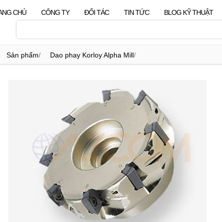
ANG CHỦ
CÔNG TY
ĐỐI TÁC
TIN TỨC
BLOG KỸ THUẬT
Sản phẩm
/
Dao phay Korloy Alpha Mill
/