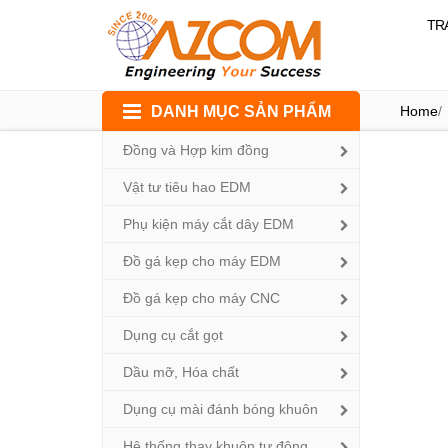
TR
Skip
DANH MỤC SẢN PHẨM
Home
/
to
content
Đồng và Hợp kim đồng
Vật tư tiêu hao EDM
Phụ kiện máy cắt dây EDM
Đồ gá kẹp cho máy EDM
Đồ gá kẹp cho máy CNC
Dụng cụ cắt gọt
Dầu mỡ, Hóa chất
Dụng cụ mài đánh bóng khuôn
Hệ thống thay khuôn tự động