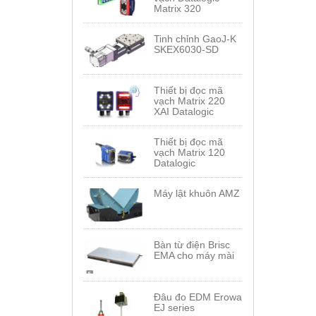
Matrix 320
Tinh chỉnh GaoJ-K
SKEX6030-SD
Thiết bị đọc mã
vạch Matrix 220
XAI Datalogic
Thiết bị đọc mã
vạch Matrix 120
Datalogic
Máy lật khuôn AMZ
Bàn từ điện Brisc
EMA cho máy mài
Đâu đo EDM Erowa
EJ series