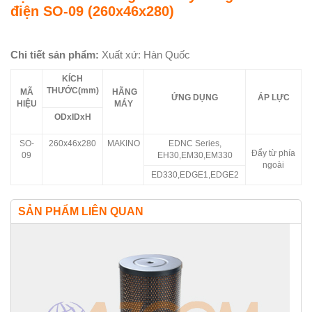
điện SO-09 (260x46x280)
Chi tiết sản phẩm:
Xuất xứ: Hàn Quốc
KÍCH
THƯỚC(mm)
MÃ
HÃNG
ỨNG DỤNG
ÁP LỰC
HIỆU
MÁY
ODxIDxH
SO-
260x46x280
MAKINO
EDNC Series,
Đẩy từ phía
09
EH30,EM30,EM330
ngoài
ED330,EDGE1,EDGE2
SẢN PHẨM LIÊN QUAN