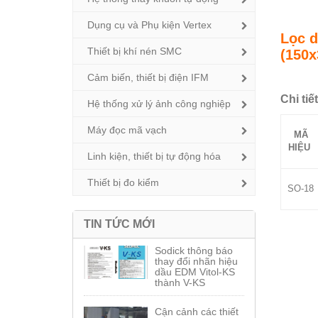
Dụng cụ và Phụ kiện Vertex
Lọc 
Thiết bị khí nén SMC
(150x
Cảm biến, thiết bị điện IFM
Chi ti
Hệ thống xử lý ảnh công nghiệp
Máy đọc mã vạch
MÃ
HIỆU
Linh kiện, thiết bị tự động hóa
Thiết bị đo kiểm
SO-18
TIN TỨC MỚI
Sodick thông báo
thay đổi nhãn hiệu
dầu EDM Vitol-KS
thành V-KS
Cận cảnh các thiết