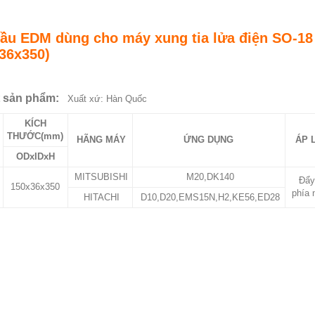
dầu EDM dùng cho máy xung tia lửa điện SO-18
36x350)
ết sản phẩm:
Xuất xứ: Hàn Quốc
KÍCH
THƯỚC(mm)
HÃNG MÁY
ỨNG DỤNG
ÁP 
ODxIDxH
MITSUBISHI
M20,DK140
Đẩy
150x36x350
phía 
HITACHI
D10,D20,EMS15N,H2,KE56,ED28