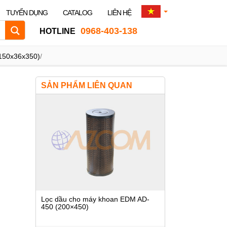
TUYỂN DỤNG
CATALOG
LIÊN HỆ
0968-403-138
HOTLINE
 (150x36x350)
/
SẢN PHẨM LIÊN QUAN
Lọc dầu cho máy khoan EDM AD-
450 (200×450)