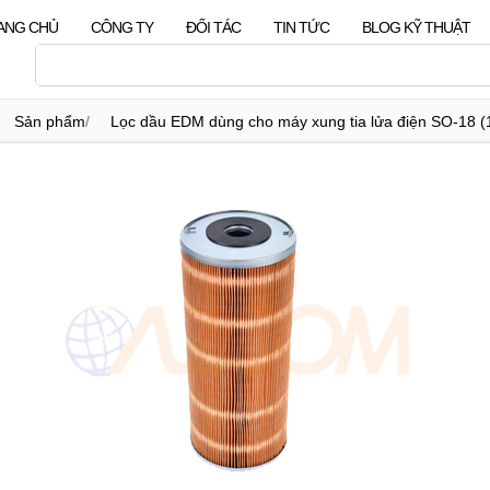
ANG CHỦ
CÔNG TY
ĐỐI TÁC
TIN TỨC
BLOG KỸ THUẬT
Sản phẩm
/
Lọc dầu EDM dùng cho máy xung tia lửa điện SO-18