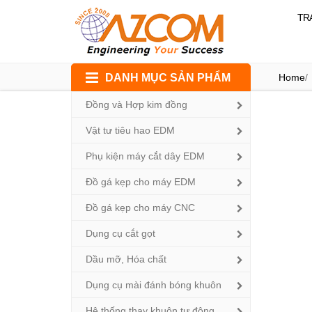
TR
Skip
DANH MỤC SẢN PHẨM
Home
/
to
content
Đồng và Hợp kim đồng
Vật tư tiêu hao EDM
Phụ kiện máy cắt dây EDM
Đồ gá kẹp cho máy EDM
Đồ gá kẹp cho máy CNC
Dụng cụ cắt gọt
Dầu mỡ, Hóa chất
Dụng cụ mài đánh bóng khuôn
Hệ thống thay khuôn tự động