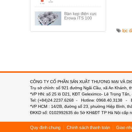
Bàn kẹp điện cực
Erowa ITS 100
lọc 
CÔNG TY CỔ PHẦN SẢN XUẤT THƯƠNG MẠI VÀ DỊ
Trụ sở chính: số 921 đường Ngãi Cầu, xã An Khánh, t
*VP HN: số 25 lô D21, KĐT Geleximco- Lê Trọng Tấn,
Tel: (+84)24.2237.6268 - Hotline: 0968.40.3138 -
*VP HCM : 14/2B, đường số 23, phường Hiệp Bình, t
ĐKKD số: 0102992635 do Sở KH&ĐT TP Hà Nội cấp n
Quy định chung
Chính sách thanh toán
Giao nh