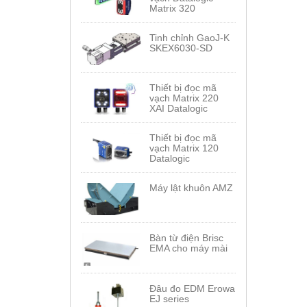
Matrix 320
Tinh chỉnh GaoJ-K
SKEX6030-SD
Thiết bị đọc mã
vạch Matrix 220
XAI Datalogic
Thiết bị đọc mã
vạch Matrix 120
Datalogic
Máy lật khuôn AMZ
Bàn từ điện Brisc
EMA cho máy mài
Đâu đo EDM Erowa
EJ series