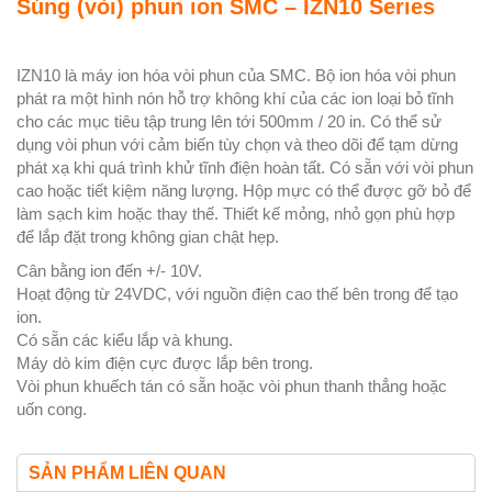
Súng (vòi) phun ion SMC – IZN10 Series
IZN10 là máy ion hóa vòi phun của SMC. Bộ ion hóa vòi phun
phát ra một hình nón hỗ trợ không khí của các ion loại bỏ tĩnh
cho các mục tiêu tập trung lên tới 500mm / 20 in. Có thể sử
dụng vòi phun với cảm biến tùy chọn và theo dõi để tạm dừng
phát xạ khi quá trình khử tĩnh điện hoàn tất. Có sẵn với vòi phun
cao hoặc tiết kiệm năng lượng. Hộp mực có thể được gỡ bỏ để
làm sạch kim hoặc thay thế. Thiết kế mỏng, nhỏ gọn phù hợp
để lắp đặt trong không gian chật hẹp.
Cân bằng ion đến +/- 10V.
Hoạt động từ 24VDC, với nguồn điện cao thế bên trong để tạo
ion.
Có sẵn các kiểu lắp và khung.
Máy dò kim điện cực được lắp bên trong.
Vòi phun khuếch tán có sẵn hoặc vòi phun thanh thẳng hoặc
uốn cong.
SẢN PHẨM LIÊN QUAN