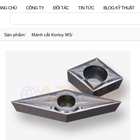
ANG CHỦ
CÔNG TY
ĐỐI TÁC
TIN TỨC
BLOG KỸ THUẬT
Sản phẩm
/
Mảnh cắt Korloy MS
/