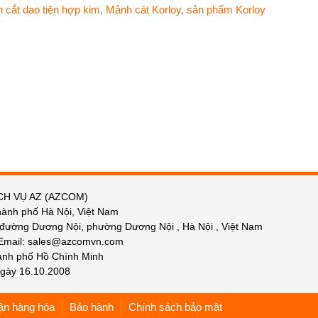
 cắt dao tiện hợp kim
,
Mảnh cát Korloy
,
sản phẩm Korloy
CH VỤ AZ (AZCOM)
hành phố Hà Nội, Việt Nam
 đường Dương Nội, phường Dương Nội , Hà Nội , Việt Nam
 Email: sales@azcomvn.com
hành phố Hồ Chính Minh
gày 16.10.2008
ận hàng hóa
Bảo hành
Chính sách bảo mật