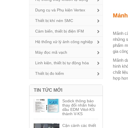
Dụng cụ và Phụ kiện Vertex
Mảnh 
Thiết bị khí nén SMC
Cảm biến, thiết bị điện IFM
Mảnh cắ
những s
Hệ thống xử lý ảnh công nghiệp
phẩm mả
gia công
Máy đọc mã vạch
Mảnh da
Linh kiện, thiết bị tự động hóa
hình khố
chất li
Thiết bị đo kiểm
hợp hơn
TIN TỨC MỚI
Sodick thông báo
thay đổi nhãn hiệu
dầu EDM Vitol-KS
thành V-KS
Cận cảnh các thiết