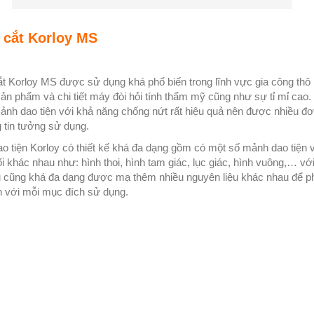
cắt Korloy MS
t Korloy MS được sử dụng khá phổ biến trong lĩnh vực gia công thô
ản phẩm và chi tiết máy đòi hỏi tính thẩm mỹ cũng như sự tỉ mỉ cao.
nh dao tiện với khả năng chống nứt rất hiệu quả nên được nhiều đơ
 tin tưởng sử dụng.
o tiện Korloy có thiết kế khá đa dạng gồm có một số mảnh dao tiện 
i khác nhau như: hình thoi, hình tam giác, lục giác, hình vuông,… vớ
ệu cũng khá đa dạng được mạ thêm nhiều nguyên liệu khác nhau để p
 với mỗi mục đích sử dụng.