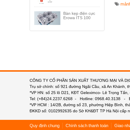
mảnh
Bàn kẹp điện cực
Erowa ITS 100
CÔNG TY CỔ PHẦN SẢN XUẤT THƯƠNG MẠI VÀ DỊ
Trụ sở chính: số 921 đường Ngãi Cầu, xã An Khánh, t
*VP HN: số 25 lô D21, KĐT Geleximco- Lê Trọng Tấn,
Tel: (+84)24.2237.6268 - Hotline: 0968.40.3138 -
*VP HCM : 14/2B, đường số 23, phường Hiệp Bình, t
ĐKKD số: 0102992635 do Sở KH&ĐT TP Hà Nội cấp n
Quy định chung
Chính sách thanh toán
Giao nh