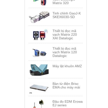
Matrix 320
Tinh chỉnh GaoJ-K
SKEX6030-SD
Thiết bị đọc mã
vạch Matrix 220
XAI Datalogic
Thiết bị đọc mã
vạch Matrix 120
Datalogic
Máy lật khuôn AMZ
Bàn từ điện Brisc
EMA cho máy mài
Đâu đo EDM Erowa
EJ series