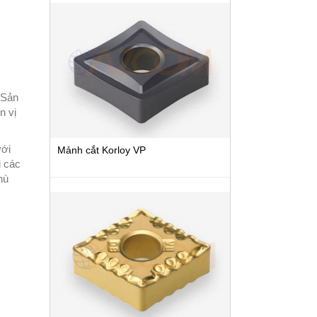
 Sản
n vị
với
Mảnh cắt Korloy VP
i các
hù