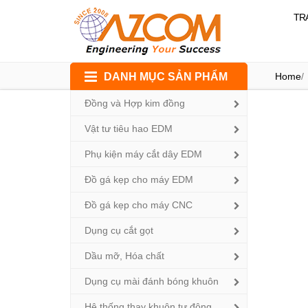
TR
Skip
DANH MỤC SẢN PHẨM
Home
/
to
content
Đồng và Hợp kim đồng
Vật tư tiêu hao EDM
Phụ kiện máy cắt dây EDM
Đồ gá kẹp cho máy EDM
Đồ gá kẹp cho máy CNC
Dụng cụ cắt gọt
Dầu mỡ, Hóa chất
Dụng cụ mài đánh bóng khuôn
Hệ thống thay khuôn tự động