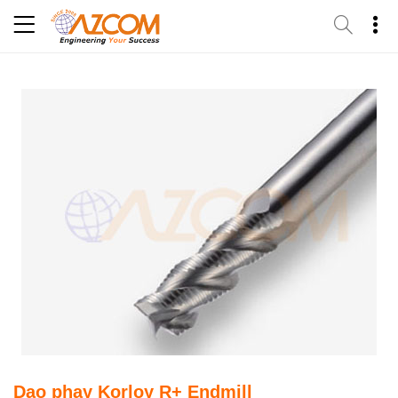
Skip
to
content
Dao phay Korloy R+ Endmill