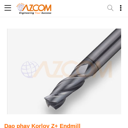
Skip
to
content
Dao phay Korloy Z+ Endmill