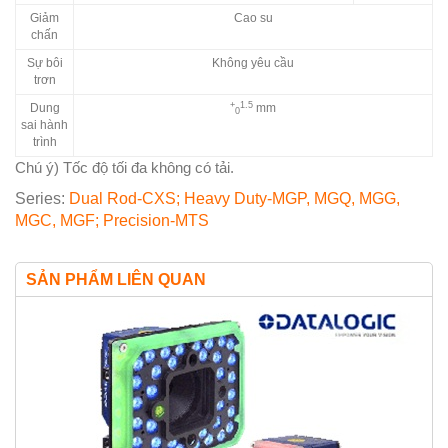
Giảm
Cao su
chấn
Sự bôi
Không yêu cầu
trơn
­+
1.5
Dung
mm
0
sai hành
trình
Chú ý) Tốc độ tối đa không có tải.
Series:
Dual Rod-CXS; Heavy Duty-MGP, MGQ, MGG,
MGC, MGF; Precision-MTS
SẢN PHẨM LIÊN QUAN