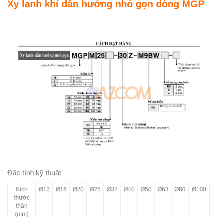
Xy lanh khí dẫn hướng nhỏ gọn dòng MGP
Đặc tính kỹ thuật
Kích
Ø12
Ø16
Ø20
Ø25
Ø32
Ø40
Ø50
Ø63
Ø80
Ø100
thước
thân
(mm)