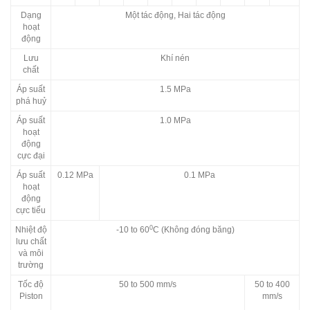
Dạng
Một tác động, Hai tác động
hoạt
động
Lưu
Khí nén
chất
Áp suất
1.5 MPa
phá huỷ
Áp suất
1.0 MPa
hoạt
động
cực đại
Áp suất
0.12 MPa
0.1 MPa
hoạt
động
cực tiểu
0
Nhiệt độ
-10 to 60
C (Không đóng băng)
lưu chất
và môi
trường
Tốc độ
50 to 500 mm/s
50 to 400
Piston
mm/s