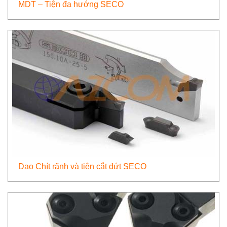
MDT – Tiện đa hướng SECO
Dao Chít rãnh và tiện cắt đứt SECO