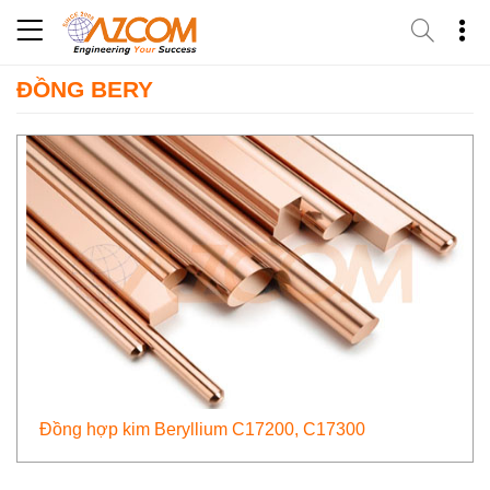
Skip
to
content
ĐỒNG BERY
Đồng hợp kim Beryllium C17200, C17300