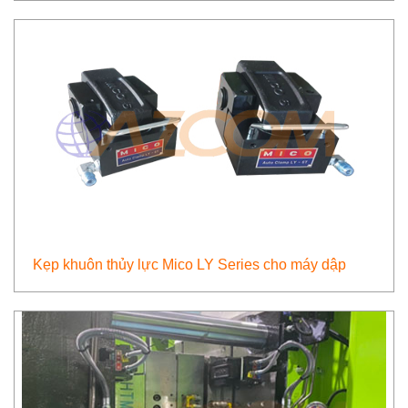
Kẹp khuôn thủy lực Mico LY Series cho máy dập