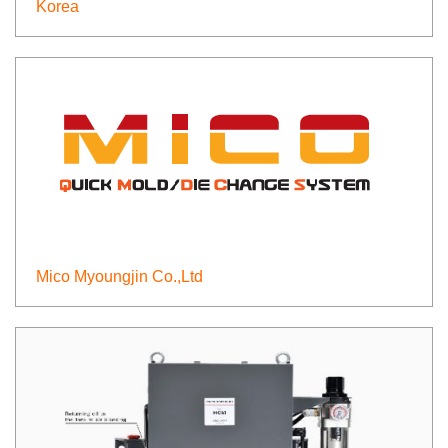
Korea
Mico Myoungjin Co.,Ltd