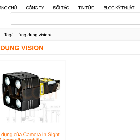
ANG CHỦ
CÔNG TY
ĐỐI TÁC
TIN TỨC
BLOG KỸ THUẬT
Tag
/
ứng dụng vision
/
DỤNG VISION
dụng của Camera In-Sight