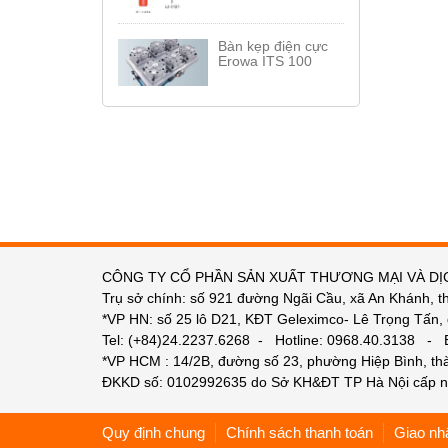
Bàn kẹp điện cực
Erowa ITS 100
CÔNG TY CỔ PHẦN SẢN XUẤT THƯƠNG MẠI VÀ DỊ
Trụ sở chính: số 921 đường Ngãi Cầu, xã An Khánh, t
*VP HN: số 25 lô D21, KĐT Geleximco- Lê Trọng Tấn,
Tel: (+84)24.2237.6268 - Hotline: 0968.40.3138 -
*VP HCM : 14/2B, đường số 23, phường Hiệp Bình, t
ĐKKD số: 0102992635 do Sở KH&ĐT TP Hà Nội cấp n
Quy định chung
Chính sách thanh toán
Giao nh