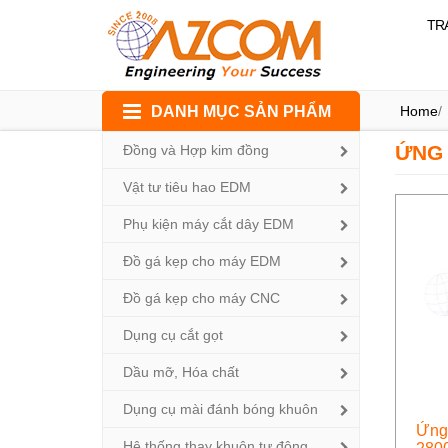
TR
Skip
DANH MỤC SẢN PHẨM
Home
/
to
content
ỨNG 
Đồng và Hợp kim đồng
Vật tư tiêu hao EDM
Phụ kiện máy cắt dây EDM
Đồ gá kẹp cho máy EDM
Đồ gá kẹp cho máy CNC
Dụng cụ cắt gọt
Dầu mỡ, Hóa chất
Dụng cụ mài đánh bóng khuôn
Ứng 
Hệ thống thay khuôn tự động