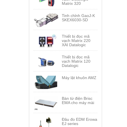
Matrix 320
Tinh chỉnh GaoJ-K
SKEX6030-SD
Thiết bị đọc mã
vạch Matrix 220
XAI Datalogic
Thiết bị đọc mã
vạch Matrix 120
Datalogic
Máy lật khuôn AMZ
Bàn từ điện Brisc
EMA cho máy mài
Đâu đo EDM Erowa
EJ series