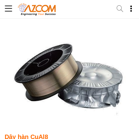
Skip
to
content
Dây hàn CuAl8