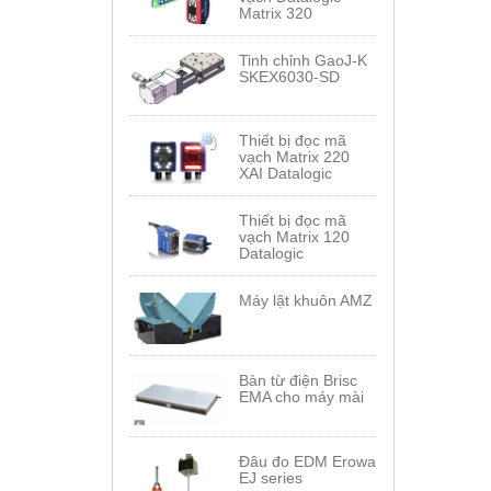
Matrix 320
Tinh chỉnh GaoJ-K
SKEX6030-SD
Thiết bị đọc mã
vạch Matrix 220
XAI Datalogic
Thiết bị đọc mã
vạch Matrix 120
Datalogic
Máy lật khuôn AMZ
Bàn từ điện Brisc
EMA cho máy mài
Đâu đo EDM Erowa
EJ series