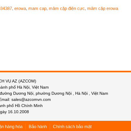
34387
,
erowa
,
mam cap
,
mâm cặp điện cực
,
mâm cặp erowa
CH VỤ AZ (AZCOM)
hành phố Hà Nội, Việt Nam
 đường Dương Nội, phường Dương Nội , Hà Nội , Việt Nam
 Email: sales@azcomvn.com
hành phố Hồ Chính Minh
gày 16.10.2008
ận hàng hóa
Bảo hành
Chính sách bảo mật