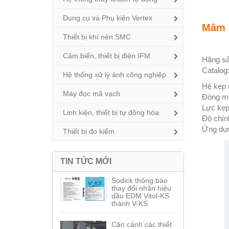
Dụng cụ và Phụ kiện Vertex
Mâm 
Thiết bị khí nén SMC
Cảm biến, thiết bị điện IFM
Hãng sả
Catalog
Hệ thống xử lý ảnh công nghiệp
Hệ kẹp 
Máy đọc mã vạch
Đóng mở
Lực kẹp
Linh kiện, thiết bị tự động hóa
Độ chính
Ứng dụn
Thiết bị đo kiểm
TIN TỨC MỚI
Sodick thông báo
thay đổi nhãn hiệu
dầu EDM Vitol-KS
thành V-KS
Cận cảnh các thiết