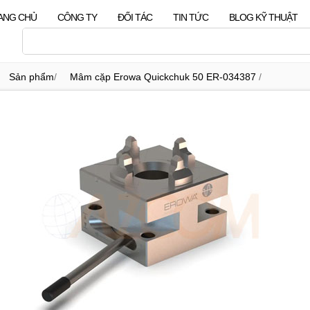
ANG CHỦ
CÔNG TY
ĐỐI TÁC
TIN TỨC
BLOG KỸ THUẬT
Sản phẩm
/
Mâm cặp Erowa Quickchuk 50 ER-034387
/