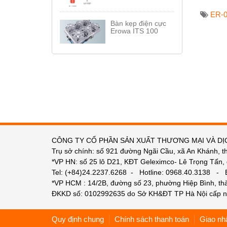
ER-0
Bàn kẹp điện cực
Erowa ITS 100
CÔNG TY CỔ PHẦN SẢN XUẤT THƯƠNG MẠI VÀ DỊ
Trụ sở chính: số 921 đường Ngãi Cầu, xã An Khánh, t
*VP HN: số 25 lô D21, KĐT Geleximco- Lê Trọng Tấn,
Tel: (+84)24.2237.6268 - Hotline: 0968.40.3138 -
*VP HCM : 14/2B, đường số 23, phường Hiệp Bình, t
ĐKKD số: 0102992635 do Sở KH&ĐT TP Hà Nội cấp n
Quy định chung
Chính sách thanh toán
Giao nh