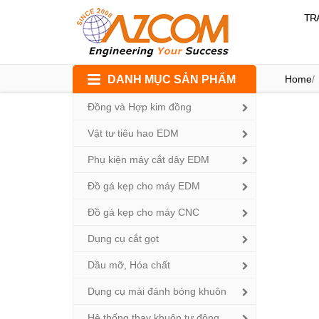
TR
Skip
DANH MỤC SẢN PHẨM
Home
/
to
content
Đồng và Hợp kim đồng
Vật tư tiêu hao EDM
Phụ kiện máy cắt dây EDM
Đồ gá kẹp cho máy EDM
Đồ gá kẹp cho máy CNC
Dụng cụ cắt gọt
Dầu mỡ, Hóa chất
Dụng cụ mài đánh bóng khuôn
Hệ thống thay khuôn tự động