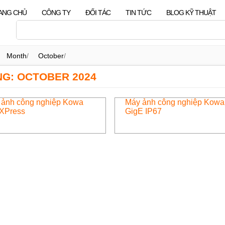
ANG CHỦ
CÔNG TY
ĐỐI TÁC
TIN TỨC
BLOG KỸ THUẬT
Month
/
October
/
G: OCTOBER 2024
 ảnh công nghiệp Kowa
Máy ảnh công nghiệp Kowa
XPress
GigE IP67