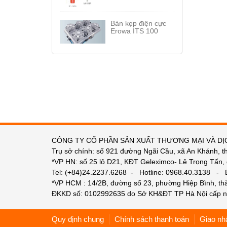
Bàn kẹp điện cực
Erowa ITS 100
CÔNG TY CỔ PHẦN SẢN XUẤT THƯƠNG MẠI VÀ DỊ
Trụ sở chính: số 921 đường Ngãi Cầu, xã An Khánh, t
*VP HN: số 25 lô D21, KĐT Geleximco- Lê Trọng Tấn,
Tel: (+84)24.2237.6268 - Hotline: 0968.40.3138 -
*VP HCM : 14/2B, đường số 23, phường Hiệp Bình, t
ĐKKD số: 0102992635 do Sở KH&ĐT TP Hà Nội cấp n
Quy định chung
Chính sách thanh toán
Giao nh