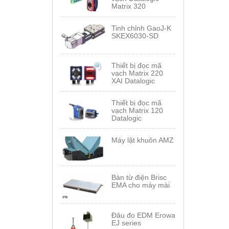
Matrix 320
Tinh chỉnh GaoJ-K
SKEX6030-SD
Thiết bị đọc mã
vạch Matrix 220
XAI Datalogic
Thiết bị đọc mã
vạch Matrix 120
Datalogic
Máy lật khuôn AMZ
Bàn từ điện Brisc
EMA cho máy mài
Đâu đo EDM Erowa
EJ series