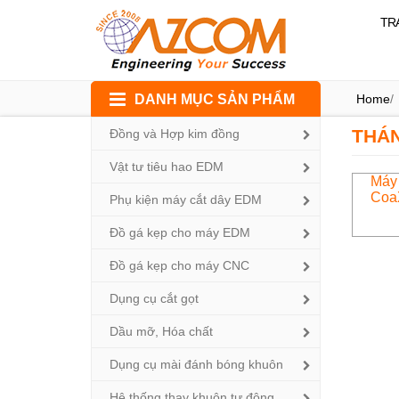
TR
Skip
DANH MỤC SẢN PHẨM
Home
/
to
content
THÁN
Đồng và Hợp kim đồng
Vật tư tiêu hao EDM
Máy
Coa
Phụ kiện máy cắt dây EDM
Đồ gá kẹp cho máy EDM
Đồ gá kẹp cho máy CNC
Dụng cụ cắt gọt
Dầu mỡ, Hóa chất
Dụng cụ mài đánh bóng khuôn
Hệ thống thay khuôn tự động