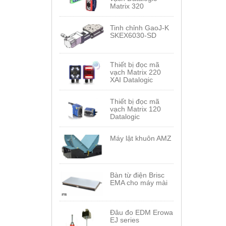
Matrix 320
Tinh chỉnh GaoJ-K
SKEX6030-SD
Thiết bị đọc mã
vạch Matrix 220
XAI Datalogic
Thiết bị đọc mã
vạch Matrix 120
Datalogic
Máy lật khuôn AMZ
Bàn từ điện Brisc
EMA cho máy mài
Đâu đo EDM Erowa
EJ series