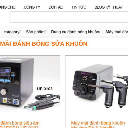
ANG CHỦ
CÔNG TY
ĐỐI TÁC
TIN TỨC
BLOG KỸ THUẬT
category
/
Sản phẩm
/
Dụng cụ đánh bóng khuôn
/
Máy mài đá
MÀI ĐÁNH BÓNG SỬA KHUÔN
đánh bóng siêu âm
Máy mài đánh bóng khuôn