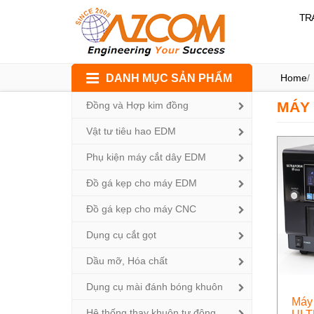
TR
Skip
DANH MỤC SẢN PHẨM
Home
/
to
content
MÁY 
Đồng và Hợp kim đồng
Vật tư tiêu hao EDM
Phụ kiện máy cắt dây EDM
Đồ gá kẹp cho máy EDM
Đồ gá kẹp cho máy CNC
Dụng cụ cắt gọt
Dầu mỡ, Hóa chất
Dụng cụ mài đánh bóng khuôn
Máy 
Hệ thống thay khuôn tự động