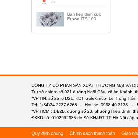
Bàn kẹp điện cực
Erowa ITS 100
CÔNG TY CỔ PHẦN SẢN XUẤT THƯƠNG MẠI VÀ DỊ
Trụ sở chính: số 921 đường Ngãi Cầu, xã An Khánh, t
*VP HN: số 25 lô D21, KĐT Geleximco- Lê Trọng Tấn,
Tel: (+84)24.2237.6268 - Hotline: 0968.40.3138 -
*VP HCM : 14/2B, đường số 23, phường Hiệp Bình, t
ĐKKD số: 0102992635 do Sở KH&ĐT TP Hà Nội cấp n
Quy định chung
Chính sách thanh toán
Giao nh