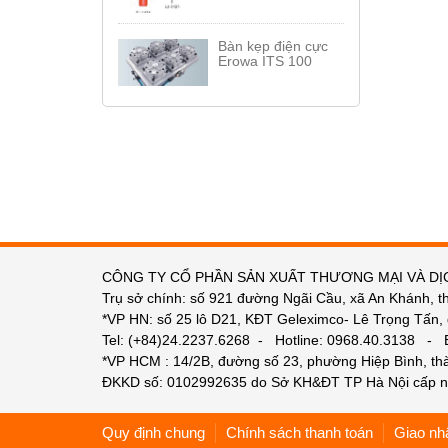
Bàn kẹp điện cực
Erowa ITS 100
CÔNG TY CỔ PHẦN SẢN XUẤT THƯƠNG MẠI VÀ DỊ
Trụ sở chính: số 921 đường Ngãi Cầu, xã An Khánh, t
*VP HN: số 25 lô D21, KĐT Geleximco- Lê Trọng Tấn,
Tel: (+84)24.2237.6268 - Hotline: 0968.40.3138 -
*VP HCM : 14/2B, đường số 23, phường Hiệp Bình, t
ĐKKD số: 0102992635 do Sở KH&ĐT TP Hà Nội cấp n
Quy định chung
Chính sách thanh toán
Giao nh