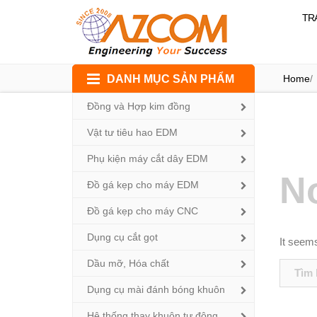
TR
Skip
DANH MỤC SẢN PHẨM
Home
/
to
content
Đồng và Hợp kim đồng
Vật tư tiêu hao EDM
Phụ kiện máy cắt dây EDM
N
Đồ gá kẹp cho máy EDM
Đồ gá kẹp cho máy CNC
Dụng cụ cắt gọt
It seems
Dầu mỡ, Hóa chất
Tìm
kiếm
Dụng cụ mài đánh bóng khuôn
cho:
Hệ thống thay khuôn tự động