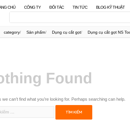
ANG CHỦ
CÔNG TY
ĐỐI TÁC
TIN TỨC
BLOG KỸ THUẬT
category
/
Sản phẩm
/
Dụng cụ cắt gọt
/
Dụng cụ cắt gọt NS Too
othing Found
 we can’t find what you’re looking for. Perhaps searching can help.