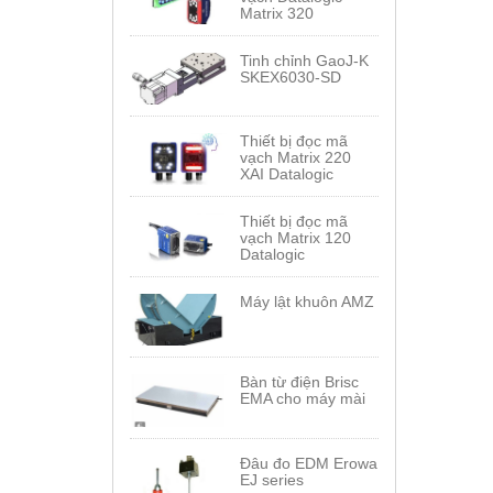
Matrix 320
Tinh chỉnh GaoJ-K
SKEX6030-SD
Thiết bị đọc mã
vạch Matrix 220
XAI Datalogic
Thiết bị đọc mã
vạch Matrix 120
Datalogic
Máy lật khuôn AMZ
Bàn từ điện Brisc
EMA cho máy mài
Đâu đo EDM Erowa
EJ series