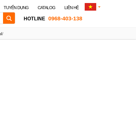
TUYỂN DỤNG
CATALOG
LIÊN HỆ
0968-403-138
HOTLINE
l
/