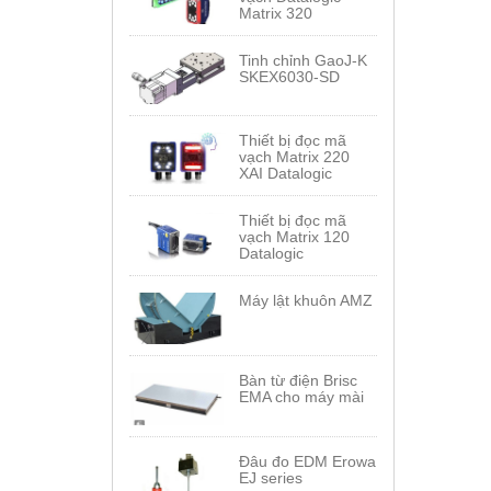
Matrix 320
Tinh chỉnh GaoJ-K
SKEX6030-SD
Thiết bị đọc mã
vạch Matrix 220
XAI Datalogic
Thiết bị đọc mã
vạch Matrix 120
Datalogic
Máy lật khuôn AMZ
Bàn từ điện Brisc
EMA cho máy mài
Đâu đo EDM Erowa
EJ series