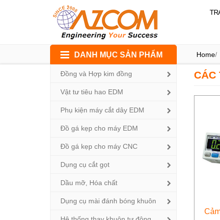
TR
Skip
DANH MỤC SẢN PHẨM
Home
/
to
content
CÁC 
Đồng và Hợp kim đồng
Vật tư tiêu hao EDM
Phụ kiện máy cắt dây EDM
Đồ gá kẹp cho máy EDM
Đồ gá kẹp cho máy CNC
Dụng cụ cắt gọt
Dầu mỡ, Hóa chất
Dụng cụ mài đánh bóng khuôn
Cảm
Hệ thống thay khuôn tự động