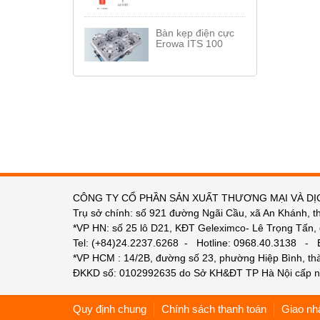
Bàn kẹp điện cực
Erowa ITS 100
CÔNG TY CỔ PHẦN SẢN XUẤT THƯƠNG MẠI VÀ DỊ
Trụ sở chính: số 921 đường Ngãi Cầu, xã An Khánh, t
*VP HN: số 25 lô D21, KĐT Geleximco- Lê Trọng Tấn,
Tel: (+84)24.2237.6268 - Hotline: 0968.40.3138 -
*VP HCM : 14/2B, đường số 23, phường Hiệp Bình, t
ĐKKD số: 0102992635 do Sở KH&ĐT TP Hà Nội cấp n
Quy định chung
Chính sách thanh toán
Giao nh