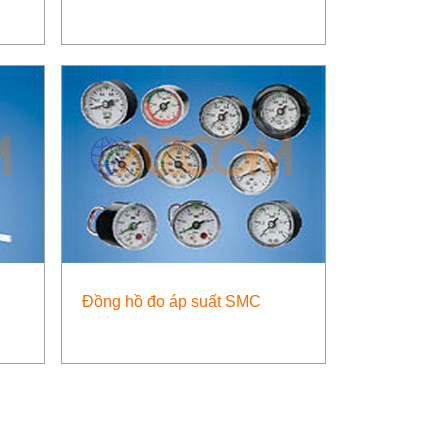
Đồng hồ đo áp suất SMC