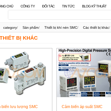
ANG CHỦ
CÔNG TY
ĐỐI TÁC
TIN TỨC
BLOG KỸ THUẬT
category
/
Sản phẩm
/
Thiết bị khí nén SMC
/
Các thiết bị khác
/
THIẾT BỊ KHÁC
 biến lưu lượng SMC
Cảm biến áp suất SMC