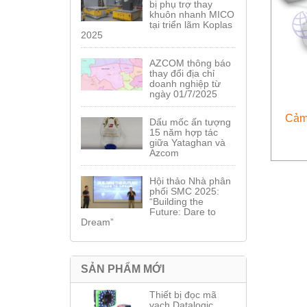
bị phụ trợ thay
khuôn nhanh MICO
tại triển lãm Koplas
2025
AZCOM thông báo
thay đổi địa chỉ
doanh nghiệp từ
ngày 01/7/2025
Cảm
Dấu mốc ấn tượng
15 năm hợp tác
giữa Yataghan và
Azcom
Hội thảo Nhà phân
phối SMC 2025:
“Building the
Future: Dare to
Dream”
SẢN PHẨM MỚI
Thiết bị đọc mã
vạch Datalogic