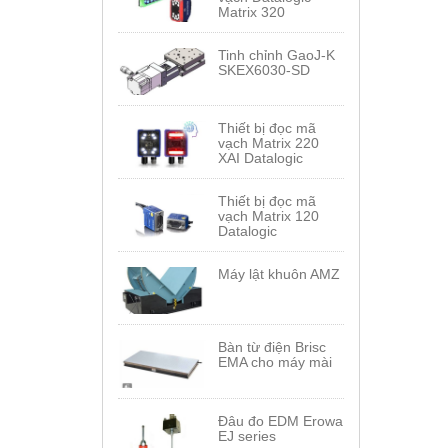
Matrix 320
Tinh chỉnh GaoJ-K
SKEX6030-SD
Thiết bị đọc mã
vạch Matrix 220
XAI Datalogic
Thiết bị đọc mã
vạch Matrix 120
Datalogic
Máy lật khuôn AMZ
Bàn từ điện Brisc
EMA cho máy mài
Đâu đo EDM Erowa
EJ series