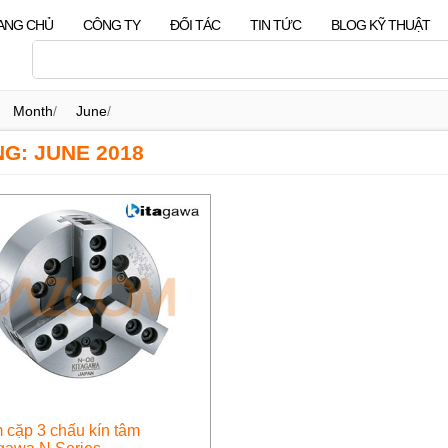
ANG CHỦ
CÔNG TY
ĐỐI TÁC
TIN TỨC
BLOG KỸ THUẬT
Month
/
June
/
G: JUNE 2018
cặp 3 chấu kín tâm