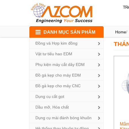
TR
Skip
DANH MỤC SẢN PHẨM
Home
/
to
content
THÁN
Đồng và Hợp kim đồng
Vật tư tiêu hao EDM
Phụ kiện máy cắt dây EDM
Đồ gá kẹp cho máy EDM
Đồ gá kẹp cho máy CNC
Dụng cụ cắt gọt
Dầu mỡ, Hóa chất
Dụng cụ mài đánh bóng khuôn
Mâm 
Hệ thống thay khuôn tự động