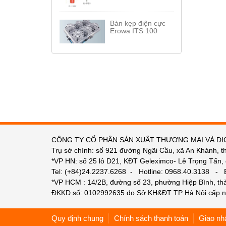
Bàn kẹp điện cực
Erowa ITS 100
CÔNG TY CỔ PHẦN SẢN XUẤT THƯƠNG MẠI VÀ DỊ
Trụ sở chính: số 921 đường Ngãi Cầu, xã An Khánh, t
*VP HN: số 25 lô D21, KĐT Geleximco- Lê Trọng Tấn,
Tel: (+84)24.2237.6268 - Hotline: 0968.40.3138 -
*VP HCM : 14/2B, đường số 23, phường Hiệp Bình, t
ĐKKD số: 0102992635 do Sở KH&ĐT TP Hà Nội cấp n
Quy định chung
Chính sách thanh toán
Giao nh