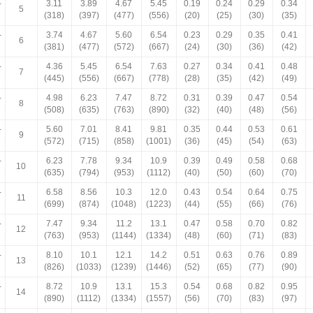
-
3.11
3.89
4.67
5.45
0.19
0.24
0.29
0.34
5
(318)
(397)
(477)
(556)
(20)
(25)
(30)
(35)
-
3.74
4.67
5.60
6.54
0.23
0.29
0.35
0.41
6
(381)
(477)
(572)
(667)
(24)
(30)
(36)
(42)
-
4.36
5.45
6.54
7.63
0.27
0.34
0.41
0.48
7
(445)
(556)
(667)
(778)
(28)
(35)
(42)
(49)
-
4.98
6.23
7.47
8.72
0.31
0.39
0.47
0.54
8
(508)
(635)
(763)
(890)
(32)
(40)
(48)
(56)
-
5.60
7.01
8.41
9.81
0.35
0.44
0.53
0.61
9
(572)
(715)
(858)
(1001)
(36)
(45)
(54)
(63)
-
6.23
7.78
9.34
10.9
0.39
0.49
0.58
0.68
10
(635)
(794)
(953)
(1112)
(40)
(50)
(60)
(70)
-
6.58
8.56
10.3
12.0
0.43
0.54
0.64
0.75
11
(699)
(874)
(1048)
(1223)
(44)
(55)
(66)
(76)
-
7.47
9.34
11.2
13.1
0.47
0.58
0.70
0.82
12
(763)
(953)
(1144)
(1334)
(48)
(60)
(71)
(83)
-
8.10
10.1
12.1
14.2
0.51
0.63
0.76
0.89
13
(826)
(1033)
(1239)
(1446)
(52)
(65)
(77)
(90)
-
8.72
10.9
13.1
15.3
0.54
0.68
0.82
0.95
14
(890)
(1112)
(1334)
(1557)
(56)
(70)
(83)
(97)