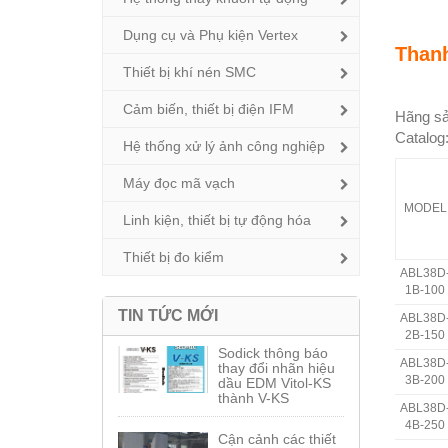
Dụng cụ và Phụ kiện Vertex
Thanh
Thiết bị khí nén SMC
Cảm biến, thiết bị điện IFM
Hãng sả
Catalog
Hệ thống xử lý ảnh công nghiệp
Máy đọc mã vạch
MODEL
Linh kiện, thiết bị tự động hóa
Thiết bị đo kiểm
ABL38D
1B-100
TIN TỨC MỚI
ABL38D
2B-150
Sodick thông báo
ABL38D
thay đổi nhãn hiệu
3B-200
dầu EDM Vitol-KS
thành V-KS
ABL38D
4B-250
Cận cảnh các thiết