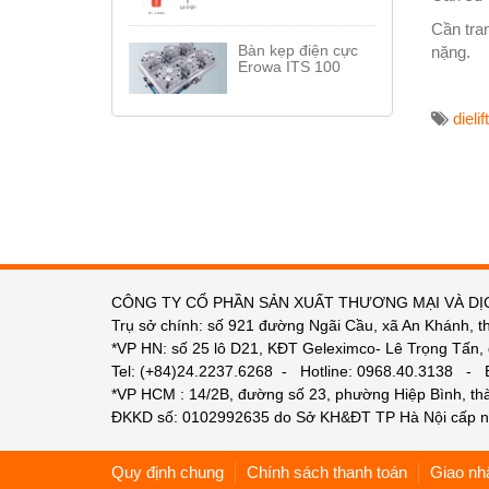
Cần tran
Bàn kẹp điện cực
nặng.
Erowa ITS 100
dielif
CÔNG TY CỔ PHẦN SẢN XUẤT THƯƠNG MẠI VÀ DỊ
Trụ sở chính: số 921 đường Ngãi Cầu, xã An Khánh, t
*VP HN: số 25 lô D21, KĐT Geleximco- Lê Trọng Tấn,
Tel: (+84)24.2237.6268 - Hotline: 0968.40.3138 -
*VP HCM : 14/2B, đường số 23, phường Hiệp Bình, t
ĐKKD số: 0102992635 do Sở KH&ĐT TP Hà Nội cấp n
Quy định chung
Chính sách thanh toán
Giao nh