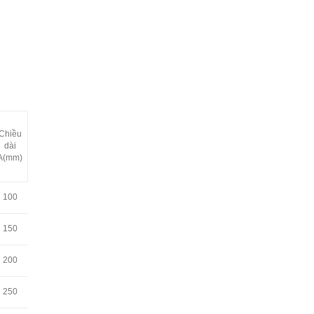
Chiều
dài
A(mm)
100
150
200
250