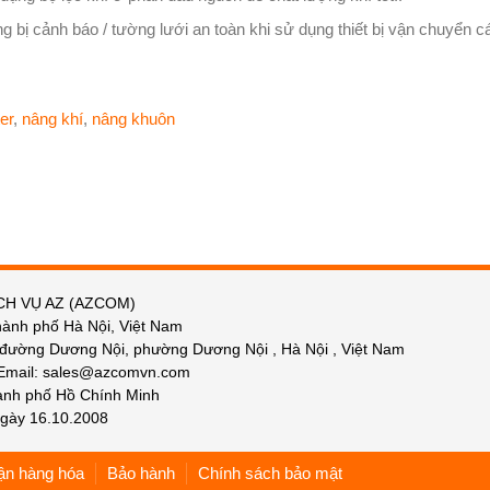
g bị cảnh báo / tường lưới an toàn khi sử dụng thiết bị vận chuyển c
ter
,
nâng khí
,
nâng khuôn
CH VỤ AZ (AZCOM)
hành phố Hà Nội, Việt Nam
 đường Dương Nội, phường Dương Nội , Hà Nội , Việt Nam
 Email: sales@azcomvn.com
hành phố Hồ Chính Minh
gày 16.10.2008
ận hàng hóa
Bảo hành
Chính sách bảo mật