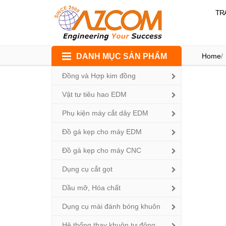
TR
Skip
DANH MỤC SẢN PHẨM
Home
/
to
content
Đồng và Hợp kim đồng
Thanh 
Vật tư tiêu hao EDM
Phụ kiện máy cắt dây EDM
Đồ gá kẹp cho máy EDM
Đồ gá kẹp cho máy CNC
Dụng cụ cắt gọt
Dầu mỡ, Hóa chất
Dụng cụ mài đánh bóng khuôn
Hệ thống thay khuôn tự động