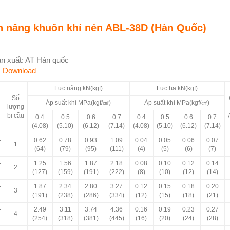
 nâng khuôn khí nén ABL-38D (Hàn Quốc)
n xuất: AT Hàn quốc
:
Download
Lực nâng kN(kgf)
Lực hạ kN(kgf)
Số
Áp suất khí MPa(kgf/㎠)
Áp suất khí MPa(kgf/㎠)
lượng
bi cầu
0.4
0.5
0.6
0.7
0.4
0.5
0.6
0.7
(4.08)
(5.10)
(6.12)
(7.14)
(4.08)
(5.10)
(6.12)
(7.14)
-
0.62
0.78
0.93
1.09
0.04
0.05
0.06
0.07
1
(64)
(79)
(95)
(111)
(4)
(5)
(6)
(7)
-
1.25
1.56
1.87
2.18
0.08
0.10
0.12
0.14
2
(127)
(159)
(191)
(222)
(8)
(10)
(12)
(14)
-
1.87
2.34
2.80
3.27
0.12
0.15
0.18
0.20
3
(191)
(238)
(286)
(334)
(12)
(15)
(18)
(21)
-
2.49
3.11
3.74
4.36
0.16
0.19
0.23
0.27
4
(254)
(318)
(381)
(445)
(16)
(20)
(24)
(28)