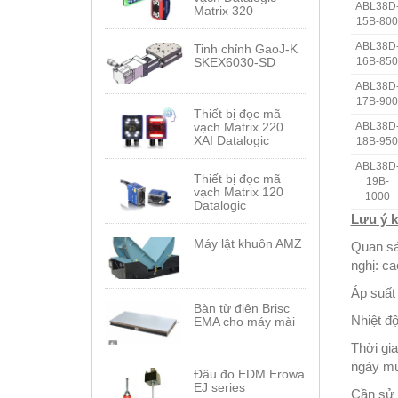
ABL38D
Matrix 320
15B-800
ABL38D
Tinh chỉnh GaoJ-K
16B-850
SKEX6030-SD
ABL38D
17B-900
Thiết bị đọc mã
ABL38D
vạch Matrix 220
XAI Datalogic
18B-950
ABL38D
Thiết bị đọc mã
19B-
vạch Matrix 120
1000
Datalogic
Lưu ý k
Máy lật khuôn AMZ
Quan sá
nghị: ca
Áp suất
Bàn từ điện Brisc
Nhiệt đ
EMA cho máy mài
Thời gia
ngày mu
Đâu đo EDM Erowa
EJ series
Cần sử d