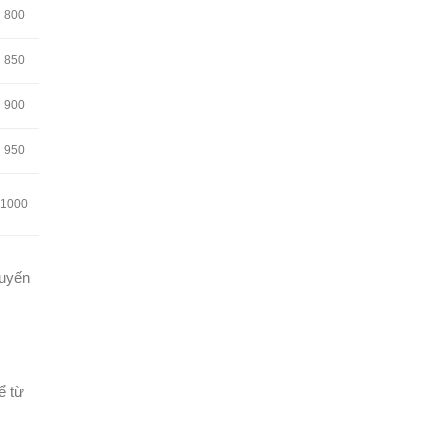
800
850
900
950
1000
huyến
ể từ