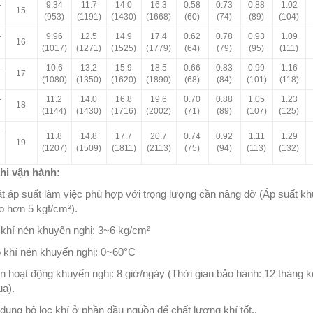
-
9.34
11.7
14.0
16.3
0.58
0.73
0.88
1.02
15
(953)
(1191)
(1430)
(1668)
(60)
(74)
(89)
(104)
-
9.96
12.5
14.9
17.4
0.62
0.78
0.93
1.09
16
(1017)
(1271)
(1525)
(1779)
(64)
(79)
(95)
(111)
-
10.6
13.2
15.9
18.5
0.66
0.83
0.99
1.16
17
(1080)
(1350)
(1620)
(1890)
(68)
(84)
(101)
(118)
-
11.2
14.0
16.8
19.6
0.70
0.88
1.05
1.23
18
(1144)
(1430)
(1716)
(2002)
(71)
(89)
(107)
(125)
-
11.8
14.8
17.7
20.7
0.74
0.92
1.11
1.29
19
(1207)
(1509)
(1811)
(2113)
(75)
(94)
(113)
(132)
hi vận hành:
t áp suất làm việc phù hợp với trọng lượng cần nâng đỡ (Áp suất k
o hơn 5 kgf/cm²).
 khí nén khuyến nghị: 3~6 kg/cm²
ộ khí nén khuyến nghị: 0~60°C
n hoạt động khuyến nghị: 8 giờ/ngày (Thời gian bảo hành: 12 tháng k
a).
ụng bộ lọc khí ở phần đầu nguồn để chất lượng khí tốt..