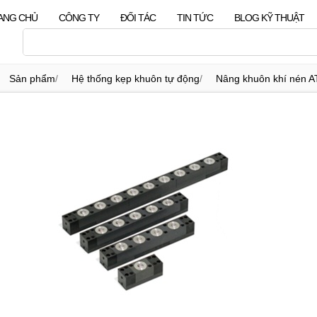
ANG CHỦ
CÔNG TY
ĐỐI TÁC
TIN TỨC
BLOG KỸ THUẬT
Sản phẩm
/
Hệ thống kẹp khuôn tự động
/
Nâng khuôn khí nén 
nâng khuôn khí nén ABL-38D (Hàn Quốc)
/