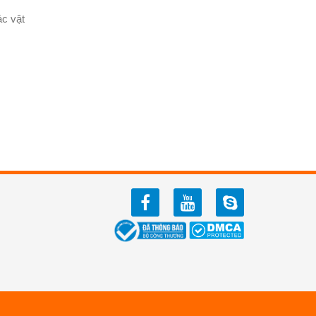
ác vật
facebook
youtube
zalo