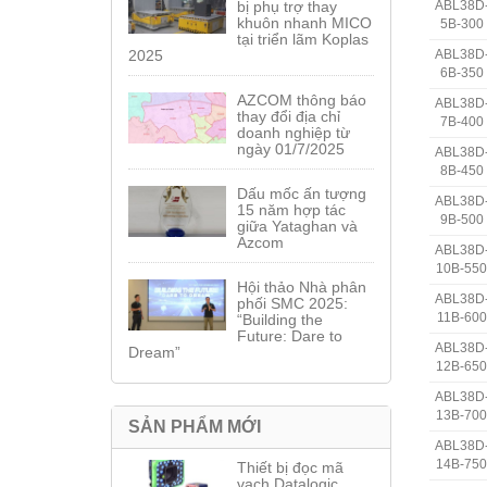
bị phụ trợ thay
ABL38D
khuôn nhanh MICO
5B-300
tại triển lãm Koplas
2025
ABL38D
6B-350
AZCOM thông báo
ABL38D
thay đổi địa chỉ
7B-400
doanh nghiệp từ
ngày 01/7/2025
ABL38D
8B-450
Dấu mốc ấn tượng
ABL38D
15 năm hợp tác
9B-500
giữa Yataghan và
Azcom
ABL38D
10B-550
Hội thảo Nhà phân
ABL38D
phối SMC 2025:
11B-600
“Building the
Future: Dare to
ABL38D
Dream”
12B-650
ABL38D
13B-700
SẢN PHẨM MỚI
ABL38D
14B-750
Thiết bị đọc mã
vạch Datalogic