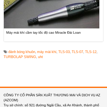
Máy mài khí cầm tay tốc độ cao Miracle Đài Loan
đánh bóng khuôn
,
máy mài khí
,
TLS-03
,
TLS-07
,
TLS-12
,
TURBOLAP SWING
,
uht
CÔNG TY CỔ PHẦN SẢN XUẤT THƯƠNG MẠI VÀ DỊCH VỤ AZ
(AZCOM)
Trụ sở chính: số 921 đường Ngãi Cầu, xã An Khánh, thành phố