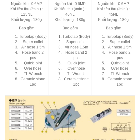
Nguồn khí : 0.6MP
Nguồn khí : 0.6MP
Nguồn khí : 0.6MP
Khí tiêu thụ (/min.) :
Khí tiêu thụ (/min.) :
Khí tiêu thụ (/min.) :
125NL
46NL
45NL
Khối lượng : 180g
Khối lượng : 180g
Khối lượng : 180g
Bao gồm
Bao gồm
Bao gồm
Turbolap (Body)
Turbolap (Body)
Turbolap (Body)
Super collet
Super collet
Super collet
Air hose 1.5m
Air hose 1.5m
Air hose 1.5m
Hose band 2
Hose band 2
Hose band 2
pcs
pcs
pcs
Quick joint
Quick joint
Quick joint
Over hose
Over hose
Over hose
TL Wrench
TL Wrench
TL Wrench
Ceramic stone
Ceramic stone
Ceramic stone
1pc
1pc
1pc