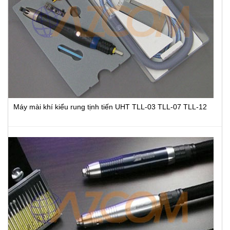
Máy mài khí kiểu rung tịnh tiến UHT TLL-03 TLL-07 TLL-12