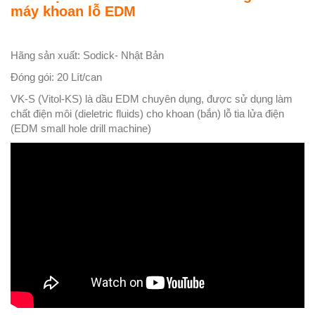
máy khoan lỗ EDM
Hãng sản xuất: Sodick- Nhật Bản
Đóng gói: 20 Lít/can
VK-S (Vitol-KS) là dầu EDM chuyên dụng, được sử dụng làm
chất điện môi (dieletric fluids) cho khoan (bắn) lỗ tia lửa điện
(EDM small hole drill machine)