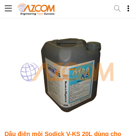
Skip
to
content
Dầu điện môi Sodick V-KS 20L dùng cho