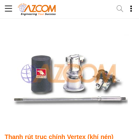
Skip
to
content
Thanh rút trục chính Vertex (khí nén)