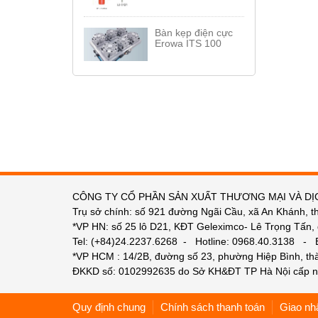
Bàn kẹp điện cực
Erowa ITS 100
CÔNG TY CỔ PHẦN SẢN XUẤT THƯƠNG MẠI VÀ DỊ
Trụ sở chính: số 921 đường Ngãi Cầu, xã An Khánh, t
*VP HN: số 25 lô D21, KĐT Geleximco- Lê Trọng Tấn,
Tel: (+84)24.2237.6268 - Hotline: 0968.40.3138 -
*VP HCM : 14/2B, đường số 23, phường Hiệp Bình, t
ĐKKD số: 0102992635 do Sở KH&ĐT TP Hà Nội cấp n
Quy định chung
Chính sách thanh toán
Giao nh