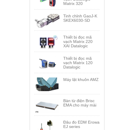
Matrix 320
Tinh chỉnh GaoJ-K
SKEX6030-SD
Thiết bị đọc mã
vạch Matrix 220
XAI Datalogic
Thiết bị đọc mã
vạch Matrix 120
Datalogic
Máy lật khuôn AMZ
Bàn từ điện Brisc
EMA cho máy mài
Đâu đo EDM Erowa
EJ series