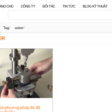
ANG CHỦ
CÔNG TY
ĐỐI TÁC
TIN TỨC
BLOG KỸ THUẬT
Tag
/
asker
/
ER
số phương pháp đo độ