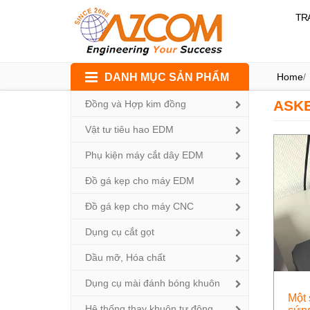
TR
Skip
DANH MỤC SẢN PHẨM
Home
/
to
content
ASK
Đồng và Hợp kim đồng
Vật tư tiêu hao EDM
Phụ kiện máy cắt dây EDM
Đồ gá kẹp cho máy EDM
Đồ gá kẹp cho máy CNC
Dụng cụ cắt gọt
Dầu mỡ, Hóa chất
Dụng cụ mài đánh bóng khuôn
Một 
Hệ thống thay khuôn tự động