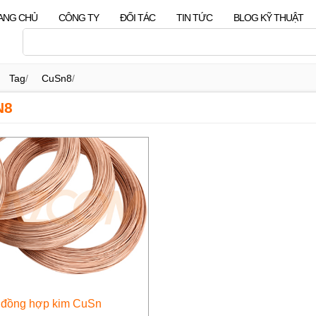
ANG CHỦ
CÔNG TY
ĐỐI TÁC
TIN TỨC
BLOG KỸ THUẬT
Tag
/
CuSn8
/
N8
 đồng hợp kim CuSn