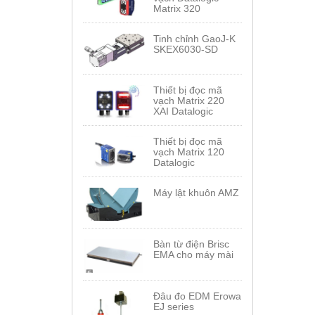
Matrix 320
Tinh chỉnh GaoJ-K
SKEX6030-SD
Thiết bị đọc mã
vạch Matrix 220
XAI Datalogic
Thiết bị đọc mã
vạch Matrix 120
Datalogic
Máy lật khuôn AMZ
Bàn từ điện Brisc
EMA cho máy mài
Đâu đo EDM Erowa
EJ series