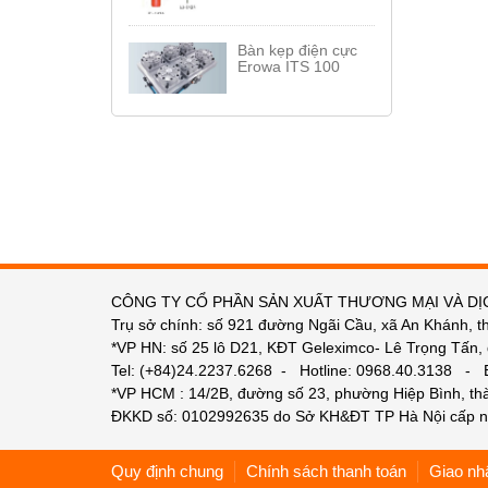
Bàn kẹp điện cực
Erowa ITS 100
CÔNG TY CỔ PHẦN SẢN XUẤT THƯƠNG MẠI VÀ DỊ
Trụ sở chính: số 921 đường Ngãi Cầu, xã An Khánh, t
*VP HN: số 25 lô D21, KĐT Geleximco- Lê Trọng Tấn,
Tel: (+84)24.2237.6268 - Hotline: 0968.40.3138 -
*VP HCM : 14/2B, đường số 23, phường Hiệp Bình, t
ĐKKD số: 0102992635 do Sở KH&ĐT TP Hà Nội cấp n
Quy định chung
Chính sách thanh toán
Giao nh