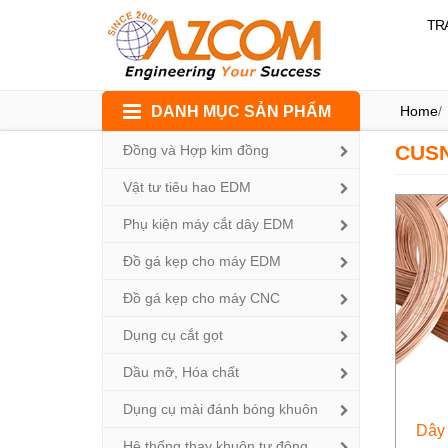
TR
Skip
DANH MỤC SẢN PHẨM
Home
/
to
content
CUS
Đồng và Hợp kim đồng
Vật tư tiêu hao EDM
Phụ kiện máy cắt dây EDM
Đồ gá kẹp cho máy EDM
Đồ gá kẹp cho máy CNC
Dụng cụ cắt gọt
Dầu mỡ, Hóa chất
Dụng cụ mài đánh bóng khuôn
Dây
Hệ thống thay khuôn tự động