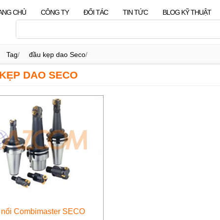
ANG CHỦ
CÔNG TY
ĐỐI TÁC
TIN TỨC
BLOG KỸ THUẬT
Tag
/
đầu kẹp dao Seco
/
KẸP DAO SECO
 nối Combimaster SECO