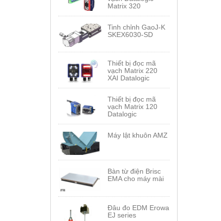
Matrix 320
Tinh chỉnh GaoJ-K
SKEX6030-SD
Thiết bị đọc mã
vạch Matrix 220
XAI Datalogic
Thiết bị đọc mã
vạch Matrix 120
Datalogic
Máy lật khuôn AMZ
Bàn từ điện Brisc
EMA cho máy mài
Đâu đo EDM Erowa
EJ series