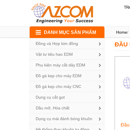
TR
Skip
DANH MỤC SẢN PHẨM
Home
/
to
content
ĐẦU 
Đồng và Hợp kim đồng
Vật tư tiêu hao EDM
Phụ kiện máy cắt dây EDM
Đồ gá kẹp cho máy EDM
Đồ gá kẹp cho máy CNC
Dụng cụ cắt gọt
Dầu mỡ, Hóa chất
Dụng cụ mài đánh bóng khuôn
Đầu
Hệ thống thay khuôn tự động