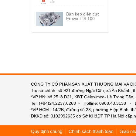
Bàn kẹp điện cực
Erowa ITS 100
CÔNG TY CỔ PHẦN SẢN XUẤT THƯƠNG MẠI VÀ DỊ
Trụ sở chính: số 921 đường Ngãi Cầu, xã An Khánh, t
*VP HN: số 25 lô D21, KĐT Geleximco- Lê Trọng Tấn,
Tel: (+84)24.2237.6268 - Hotline: 0968.40.3138 -
*VP HCM : 14/2B, đường số 23, phường Hiệp Bình, t
ĐKKD số: 0102992635 do Sở KH&ĐT TP Hà Nội cấp n
Quy định chung
Chính sách thanh toán
Giao nh