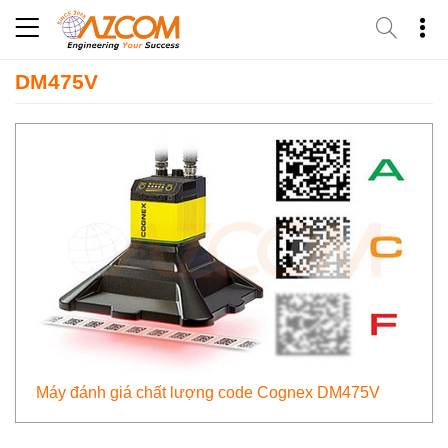
Skip
to
content
DM475V
Máy đánh giá chất lượng code Cognex DM475V