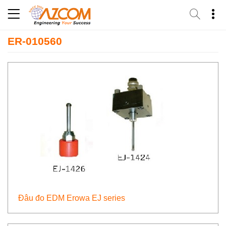
Skip
to
content
ER-010560
Đâu đo EDM Erowa EJ series