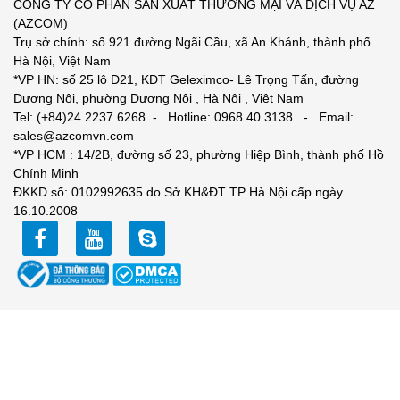
CÔNG TY CỔ PHẦN SẢN XUẤT THƯƠNG MẠI VÀ DỊCH VỤ AZ
(AZCOM)
Trụ sở chính: số 921 đường Ngãi Cầu, xã An Khánh, thành phố
Hà Nội, Việt Nam
*VP HN: số 25 lô D21, KĐT Geleximco- Lê Trọng Tấn, đường
Dương Nội, phường Dương Nội , Hà Nội , Việt Nam
Tel: (+84)24.2237.6268 - Hotline: 0968.40.3138 - Email:
sales@azcomvn.com
*VP HCM : 14/2B, đường số 23, phường Hiệp Bình, thành phố Hồ
Chính Minh
ĐKKD số: 0102992635 do Sở KH&ĐT TP Hà Nội cấp ngày
16.10.2008
facebook
youtube
zalo