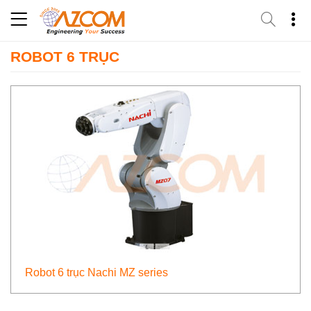
Skip
to
content
ROBOT 6 TRỤC
Robot 6 trục Nachi MZ series