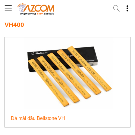
Skip
to
content
VH400
Đá mài dầu Bellstone VH