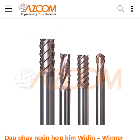
Skip
to
content
Dao phay ngón hợp kim Widin – Winner