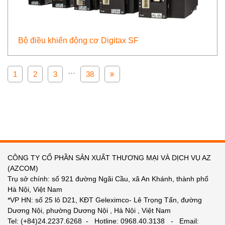
Bộ điều khiển động cơ Digitax SF
…
1
2
3
38
CÔNG TY CỔ PHẦN SẢN XUẤT THƯƠNG MẠI VÀ DỊCH VỤ AZ
(AZCOM)
Trụ sở chính: số 921 đường Ngãi Cầu, xã An Khánh, thành phố
Hà Nội, Việt Nam
*VP HN: số 25 lô D21, KĐT Geleximco- Lê Trọng Tấn, đường
Dương Nội, phường Dương Nội , Hà Nội , Việt Nam
Tel: (+84)24.2237.6268 - Hotline: 0968.40.3138 - Email: