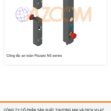
Công tắc an toàn Pizzato NS series
CÔNG TY CỔ PHẦN SẢN XUẤT THƯƠNG MẠI VÀ DỊCH VỤ AZ