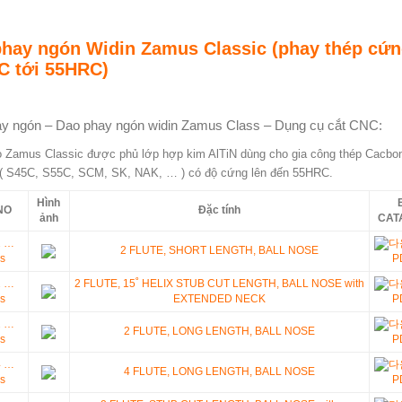
hay ngón Widin Zamus Classic (phay thép cứn
C tới 55HRC)
y ngón – Dao phay ngón widin Zamus Class – Dụng cụ cắt CNC:
 Zamus Classic được phủ lớp hợp kim AlTiN dùng cho gia công thép Cacbon
( S45C, S55C, SCM, SK, NAK, … ) có độ cứng lên đến 55HRC.
Hình
NO
Đặc tính
ảnh
CAT
2 …
2 FLUTE, SHORT LENGTH, BALL NOSE
s
P
2 …
2 FLUTE, 15˚ HELIX STUB CUT LENGTH, BALL NOSE with
s
EXTENDED NECK
P
2 …
2 FLUTE, LONG LENGTH, BALL NOSE
s
P
4 …
4 FLUTE, LONG LENGTH, BALL NOSE
s
P