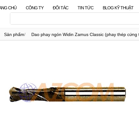
ANG CHỦ
CÔNG TY
ĐỐI TÁC
TIN TỨC
BLOG KỸ THUẬT
Sản phẩm
/
Dao phay ngón Widin Zamus Classic (phay thép cứng