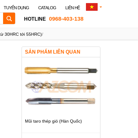
TUYỂN DỤNG
CATALOG
LIÊN HỆ
0968-403-138
HOTLINE
 từ 30HRC tới 55HRC)
/
SẢN PHẨM LIÊN QUAN
Mũi taro thép gió (Hàn Quốc)