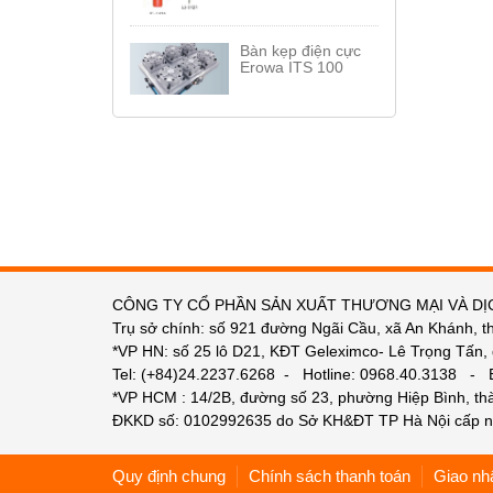
Bàn kẹp điện cực
Erowa ITS 100
CÔNG TY CỔ PHẦN SẢN XUẤT THƯƠNG MẠI VÀ DỊ
Trụ sở chính: số 921 đường Ngãi Cầu, xã An Khánh, t
*VP HN: số 25 lô D21, KĐT Geleximco- Lê Trọng Tấn,
Tel: (+84)24.2237.6268 - Hotline: 0968.40.3138 -
*VP HCM : 14/2B, đường số 23, phường Hiệp Bình, t
ĐKKD số: 0102992635 do Sở KH&ĐT TP Hà Nội cấp n
Quy định chung
Chính sách thanh toán
Giao nh