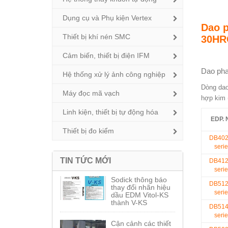
Dụng cụ và Phụ kiện Vertex
Dao p
Thiết bị khí nén SMC
30HR
Cảm biến, thiết bị điện IFM
Dao pha
Hệ thống xử lý ảnh công nghiệp
Dòng dao
Máy đọc mã vạch
hợp kim 
Linh kiện, thiết bị tự động hóa
EDP. 
Thiết bị đo kiểm
DB40
serie
TIN TỨC MỚI
DB41
serie
Sodick thông báo
DB51
thay đổi nhãn hiệu
serie
dầu EDM Vitol-KS
thành V-KS
DB51
serie
Cận cảnh các thiết