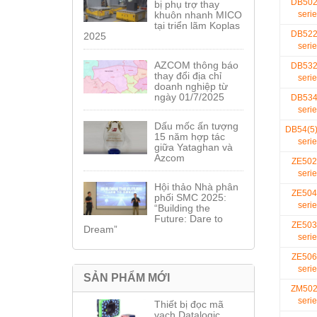
DB50
bị phụ trợ thay
khuôn nhanh MICO
serie
tại triển lãm Koplas
DB52
2025
serie
AZCOM thông báo
DB53
thay đổi địa chỉ
serie
doanh nghiệp từ
ngày 01/7/2025
DB53
serie
Dấu mốc ấn tượng
DB54(5
15 năm hợp tác
serie
giữa Yataghan và
Azcom
ZE502
serie
Hội thảo Nhà phân
ZE504
phối SMC 2025:
serie
“Building the
Future: Dare to
ZE503
Dream”
serie
ZE506
serie
SẢN PHẨM MỚI
ZM50
serie
Thiết bị đọc mã
vạch Datalogic