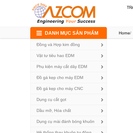
TR
Skip
DANH MỤC SẢN PHẨM
Home
/
to
content
Đồng và Hợp kim đồng
Vật tư tiêu hao EDM
Phụ kiện máy cắt dây EDM
Đồ gá kẹp cho máy EDM
Đồ gá kẹp cho máy CNC
Dụng cụ cắt gọt
Dầu mỡ, Hóa chất
Dụng cụ mài đánh bóng khuôn
Hệ thống thay khuôn tự động