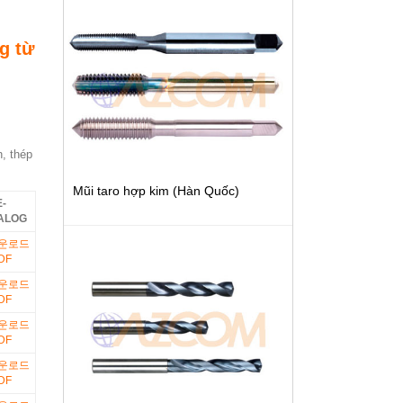
g từ
, thép
Mũi taro hợp kim (Hàn Quốc)
E-
ALOG
DF
DF
DF
DF