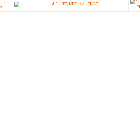
4 …
4 FLUTE, MEDIUM LENGTH
s
P