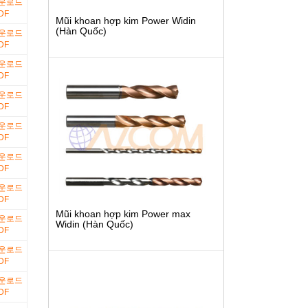
DF
Mũi khoan hợp kim Power Widin
(Hàn Quốc)
DF
DF
DF
DF
DF
DF
Mũi khoan hợp kim Power max
Widin (Hàn Quốc)
DF
DF
DF