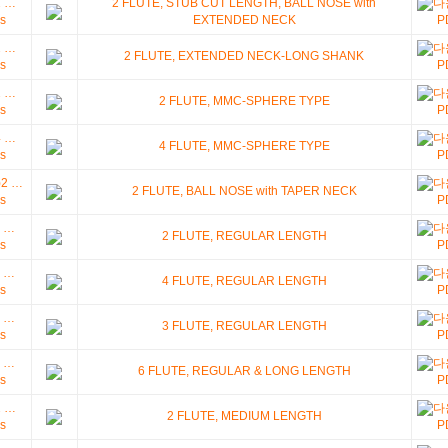
2 …
2 FLUTE, STUB CUT LENGTH, BALL NOSE with
s
EXTENDED NECK
P
2 …
2 FLUTE, EXTENDED NECK-LONG SHANK
s
P
2 …
2 FLUTE, MMC-SPHERE TYPE
s
P
4 …
4 FLUTE, MMC-SPHERE TYPE
s
P
)2 …
2 FLUTE, BALL NOSE with TAPER NECK
s
P
 …
2 FLUTE, REGULAR LENGTH
s
P
 …
4 FLUTE, REGULAR LENGTH
s
P
 …
3 FLUTE, REGULAR LENGTH
s
P
 …
6 FLUTE, REGULAR & LONG LENGTH
s
P
2 …
2 FLUTE, MEDIUM LENGTH
s
P