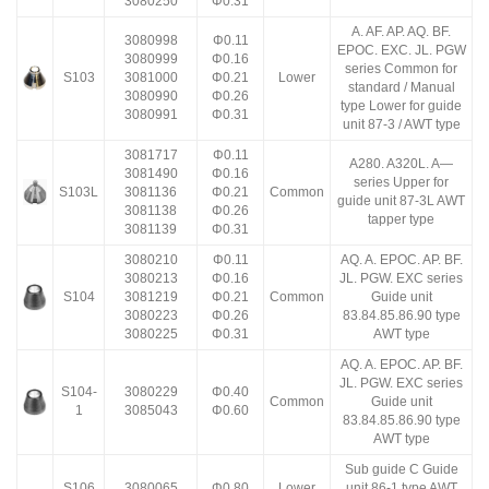
3080250
Φ0.31
A. AF. AP. AQ. BF.
3080998
Φ0.11
EPOC. EXC. JL. PGW
3080999
Φ0.16
series Common for
S103
3081000
Φ0.21
Lower
standard / Manual
3080990
Φ0.26
type Lower for guide
3080991
Φ0.31
unit 87-3 / AWT type
3081717
Φ0.11
A280. A320L. A—
3081490
Φ0.16
series Upper for
S103L
3081136
Φ0.21
Common
guide unit 87-3L AWT
3081138
Φ0.26
tapper type
3081139
Φ0.31
3080210
Φ0.11
AQ. A. EPOC. AP. BF.
3080213
Φ0.16
JL. PGW. EXC series
S104
3081219
Φ0.21
Common
Guide unit
3080223
Φ0.26
83.84.85.86.90 type
3080225
Φ0.31
AWT type
AQ. A. EPOC. AP. BF.
JL. PGW. EXC series
S104-
3080229
Φ0.40
Common
Guide unit
1
3085043
Φ0.60
83.84.85.86.90 type
AWT type
Sub guide C Guide
S106
3080065
Φ0.80
Lower
unit 86-1 type AWT