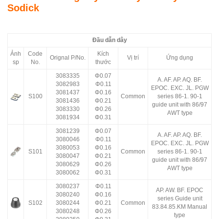
Sodick
Đầu dẫn dây
Ảnh
Code
Kích
Orignal P/No.
Vị trí
Ứng dụng
sp
No.
thước
3083335
Φ0.07
A. AF. AP. AQ. BF.
3082983
Φ0.11
EPOC. EXC. JL. PGW
3081437
Φ0.16
S100
Common
series 86-1. 90-1
3081436
Φ0.21
guide unit with 86/97
3083330
Φ0.26
AWT type
3081934
Φ0.31
3081239
Φ0.07
A. AF. AP. AQ. BF.
3080046
Φ0.11
EPOC. EXC. JL. PGW
3080053
Φ0.16
S101
Common
series 86-1. 90-1
3080047
Φ0.21
guide unit with 86/97
3080629
Φ0.26
AWT type
3080062
Φ0.31
3080237
Φ0.11
AP. AW. BF. EPOC
3080240
Φ0.16
series Guide unit
S102
3080244
Φ0.21
Common
83.84.85.KM Manual
3080248
Φ0.26
type