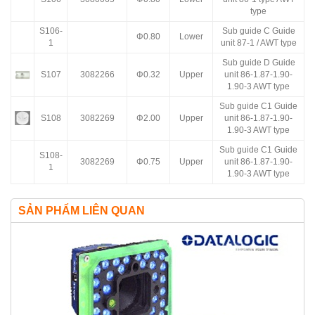
type
S106-
Sub guide C Guide
Φ0.80
Lower
1
unit 87-1 / AWT type
Sub guide D Guide
S107
3082266
Φ0.32
Upper
unit 86-1.87-1.90-
1.90-3 AWT type
Sub guide C1 Guide
S108
3082269
Φ2.00
Upper
unit 86-1.87-1.90-
1.90-3 AWT type
Sub guide C1 Guide
S108-
3082269
Φ0.75
Upper
unit 86-1.87-1.90-
1
1.90-3 AWT type
SẢN PHẨM LIÊN QUAN