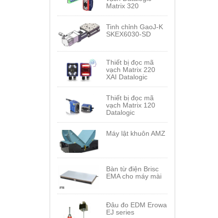
Matrix 320
Tinh chỉnh GaoJ-K
SKEX6030-SD
Thiết bị đọc mã
vạch Matrix 220
XAI Datalogic
Thiết bị đọc mã
vạch Matrix 120
Datalogic
Máy lật khuôn AMZ
Bàn từ điện Brisc
EMA cho máy mài
Đâu đo EDM Erowa
EJ series