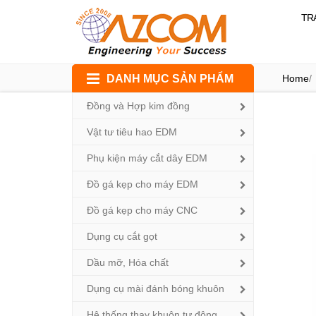
TR
Skip
DANH MỤC SẢN PHẨM
Home
/
to
content
Đồng và Hợp kim đồng
Bàn từ 
Vật tư tiêu hao EDM
Phụ kiện máy cắt dây EDM
Đồ gá kẹp cho máy EDM
Đồ gá kẹp cho máy CNC
Dụng cụ cắt gọt
Dầu mỡ, Hóa chất
Dụng cụ mài đánh bóng khuôn
Hệ thống thay khuôn tự động