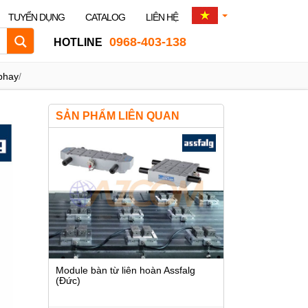
TUYỂN DỤNG
CATALOG
LIÊN HỆ
0968-403-138
HOTLINE
phay
/
SẢN PHẨM LIÊN QUAN
Module bàn từ liên hoàn Assfalg
(Đức)