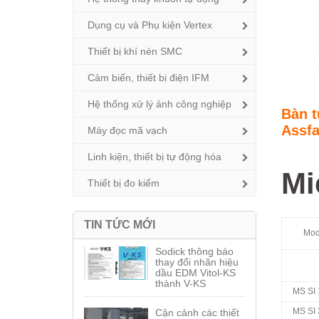
Dụng cụ và Phụ kiện Vertex
Thiết bị khí nén SMC
Cảm biến, thiết bị điện IFM
Hệ thống xử lý ảnh công nghiệp
Bàn t
Assfa
Máy đọc mã vạch
Linh kiện, thiết bị tự động hóa
Mi
Thiết bị đo kiểm
TIN TỨC MỚI
Mod
Sodick thông báo
thay đổi nhãn hiệu
dầu EDM Vitol-KS
thành V-KS
MS SI
MS SI
Cận cảnh các thiết