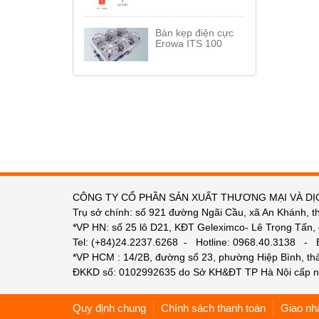
Bàn kẹp điện cực
Erowa ITS 100
CÔNG TY CỔ PHẦN SẢN XUẤT THƯƠNG MẠI VÀ DỊ
Trụ sở chính: số 921 đường Ngãi Cầu, xã An Khánh, t
*VP HN: số 25 lô D21, KĐT Geleximco- Lê Trọng Tấn,
Tel: (+84)24.2237.6268 - Hotline: 0968.40.3138 -
*VP HCM : 14/2B, đường số 23, phường Hiệp Bình, t
ĐKKD số: 0102992635 do Sở KH&ĐT TP Hà Nội cấp n
Quy định chung
Chính sách thanh toán
Giao nh