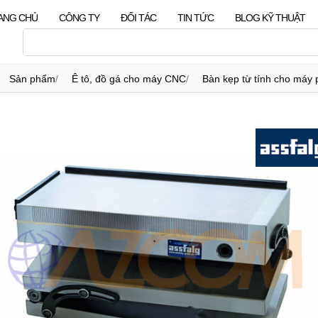
ANG CHỦ
CÔNG TY
ĐỐI TÁC
TIN TỨC
BLOG KỸ THUẬT
Sản phẩm
/
Ê tô, đồ gá cho máy CNC
/
Bàn kẹp từ tính cho máy 
vĩnh cửu điều chỉnh góc nghiêng Microsine Assfalg (Đức)
/