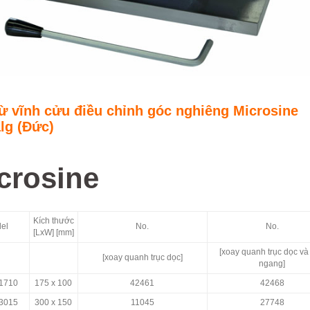
ừ vĩnh cửu điều chỉnh góc nghiêng Microsine
lg (Đức)
crosine
Kích thước
el
No.
No.
[LxW] [mm]
[xoay quanh trục dọc và 
[xoay quanh trục dọc]
ngang]
 1710
175 x 100
42461
42468
 3015
300 x 150
11045
27748