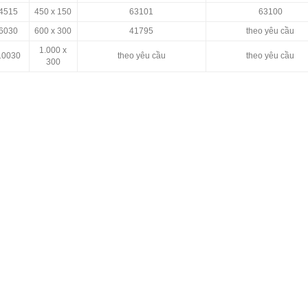
 4515
450 x 150
63101
63100
 6030
600 x 300
41795
theo yêu cầu
1.000 x
10030
theo yêu cầu
theo yêu cầu
300