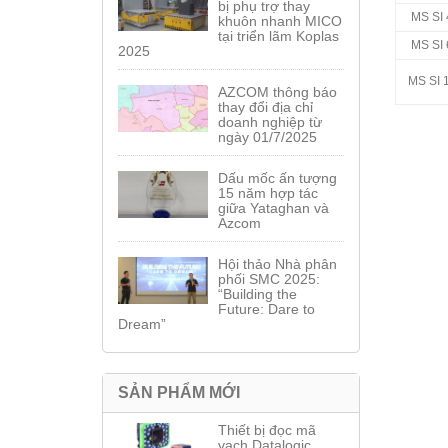
bị phụ trợ thay
MS SI
khuôn nhanh MICO
tại triển lãm Koplas
MS SI
2025
MS SI 
AZCOM thông báo
thay đổi địa chỉ
doanh nghiệp từ
ngày 01/7/2025
Dấu mốc ấn tượng
15 năm hợp tác
giữa Yataghan và
Azcom
Hội thảo Nhà phân
phối SMC 2025:
“Building the
Future: Dare to
Dream”
SẢN PHẨM MỚI
Thiết bị đọc mã
vạch Datalogic