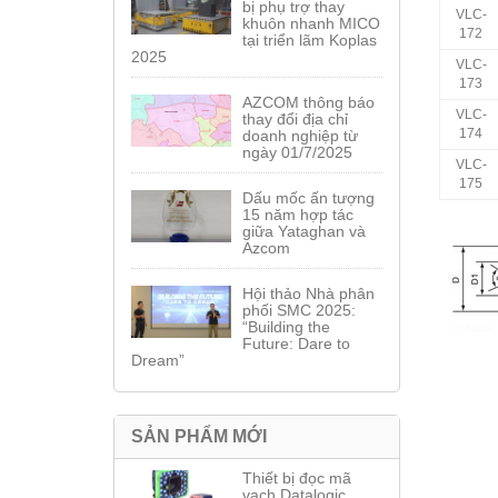
bị phụ trợ thay
VLC-
khuôn nhanh MICO
172
tại triển lãm Koplas
2025
VLC-
173
AZCOM thông báo
VLC-
thay đổi địa chỉ
174
doanh nghiệp từ
ngày 01/7/2025
VLC-
175
Dấu mốc ấn tượng
15 năm hợp tác
giữa Yataghan và
Azcom
Hội thảo Nhà phân
phối SMC 2025:
“Building the
Future: Dare to
Dream”
SẢN PHẨM MỚI
Thiết bị đọc mã
vạch Datalogic