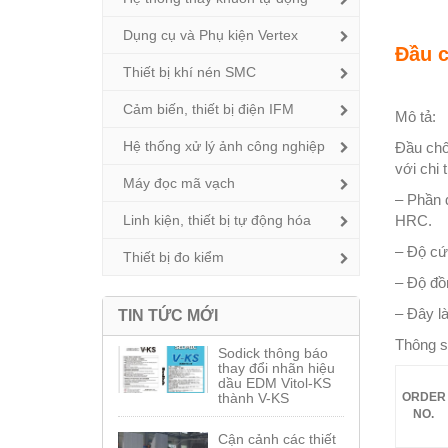
Dụng cụ và Phụ kiện Vertex
Đầu 
Thiết bị khí nén SMC
Cảm biến, thiết bị điện IFM
Mô tả:
Hệ thống xử lý ảnh công nghiệp
Đầu chố
với chi 
Máy đọc mã vạch
– Phần 
Linh kiện, thiết bị tự động hóa
HRC.
– Độ cứ
Thiết bị đo kiểm
– Độ đồ
– Đây la
TIN TỨC MỚI
Thông s
Sodick thông báo
thay đổi nhãn hiệu
dầu EDM Vitol-KS
thành V-KS
ORDER
NO.
Cận cảnh các thiết