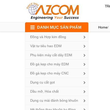
TR
Skip
DANH MỤC SẢN PHẨM
Home
/
to
content
Đồng và Hợp kim đồng
Vật tư tiêu hao EDM
Phụ kiện máy cắt dây EDM
Đồ gá kẹp cho máy EDM
Đồ gá kẹp cho máy CNC
Dụng cụ cắt gọt
Dầu mỡ, Hóa chất
Dụng cụ mài đánh bóng khuôn
Hệ thống thay khuôn tự động