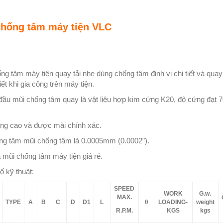
chống tâm máy tiện VLC
ng tâm máy tiện quay tải nhẹ dùng chống tâm định vị chi tiết và quay
tiết khi gia công trên máy tiện.
đầu mũi chống tâm quay là vật liệu hợp kim cứng K20, độ cứng đạt 7
ng cao và được mài chính xác.
ng tâm mũi chống tâm là 0.0005mm (0.0002”).
̀ mũi chống tâm máy tiện giá rẻ.
ố kỹ thuật:
SPEED
WORK
G.w.
MAX.
TYPE
A
B
C
D
D1
L
θ
LOADING-
weight
R.P.M.
KGS
kgs