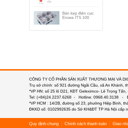
Bàn kẹp điện cực
Erowa ITS 100
CÔNG TY CỔ PHẦN SẢN XUẤT THƯƠNG MẠI VÀ DỊ
Trụ sở chính: số 921 đường Ngãi Cầu, xã An Khánh, t
*VP HN: số 25 lô D21, KĐT Geleximco- Lê Trọng Tấn,
Tel: (+84)24.2237.6268 - Hotline: 0968.40.3138 -
*VP HCM : 14/2B, đường số 23, phường Hiệp Bình, t
ĐKKD số: 0102992635 do Sở KH&ĐT TP Hà Nội cấp n
Quy định chung
Chính sách thanh toán
Giao nh