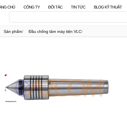
ANG CHỦ
CÔNG TY
ĐỐI TÁC
TIN TỨC
BLOG KỸ THUẬT
Sản phẩm
/
Đầu chống tâm máy tiện VLC
/