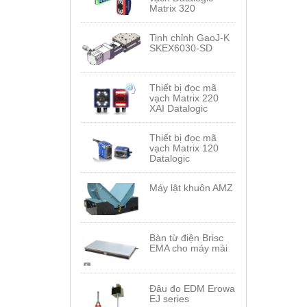
Matrix 320
Tinh chỉnh GaoJ-K
SKEX6030-SD
Thiết bị đọc mã
vạch Matrix 220
XAI Datalogic
Thiết bị đọc mã
vạch Matrix 120
Datalogic
Máy lật khuôn AMZ
Bàn từ điện Brisc
EMA cho máy mài
Đâu đo EDM Erowa
EJ series