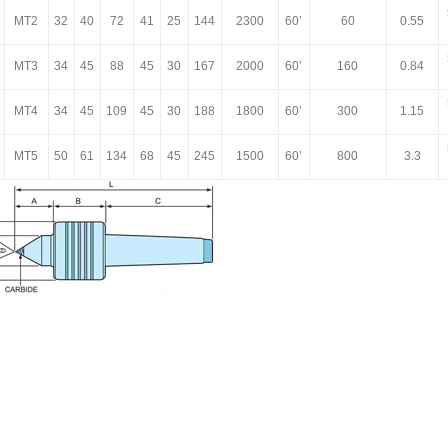
MT2
32
40
72
41
25
144
2300
60’
60
0.55
MT3
34
45
88
45
30
167
2000
60’
160
0.84
MT4
34
45
109
45
30
188
1800
60’
300
1.15
MT5
50
61
134
68
45
245
1500
60’
800
3.3