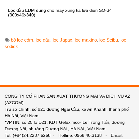
Lọc dầu EDM dùng cho máy xung tia lửa điện SO-34
(300x46x340)
bộ lọc edm
,
lọc dầu
,
lọc Japax
,
lọc makino
,
lọc Seibu
,
lọc
sodick
CÔNG TY CỔ PHẦN SẢN XUẤT THƯƠNG MẠI VÀ DỊCH VỤ AZ
(AZCOM)
Trụ sở chính: số 921 đường Ngãi Cầu, xã An Khánh, thành phố
Hà Nội, Việt Nam
*VP HN: số 25 lô D21, KĐT Geleximco- Lê Trọng Tấn, đường
Dương Nội, phường Dương Nội , Hà Nội , Việt Nam
Tel: (+84)24.2237.6268 - Hotline: 0968.40.3138 - Email: