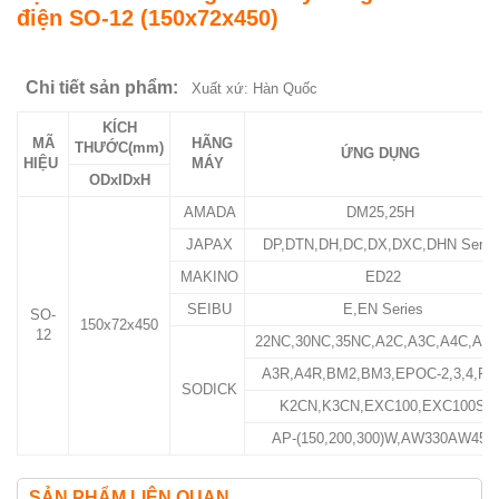
điện SO-12 (150x72x450)
Chi tiết sản phẩm:
Xuất xứ: Hàn Quốc
KÍCH
MÃ
HÃNG
THƯỚC(mm)
ỨNG DỤNG
HIỆU
MÁY
ODxIDxH
AMADA
DM25,25H
JAPAX
DP,DTN,DH,DC,DX,DXC,DHN Serie
MAKINO
ED22
SEIBU
E,EN Series
SO-
150x72x450
12
22NC,30NC,35NC,A2C,A3C,A4C,AP
A3R,A4R,BM2,BM3,EPOC-2,3,4,FP
SODICK
K2CN,K3CN,EXC100,EXC100S
AP-(150,200,300)W,AW330AW453
SẢN PHẨM LIÊN QUAN