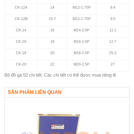
CK-12A
14
M12-1.75P
9.4
CK-12B
15.7
M12-1.75P
9.5
CK-14
16
M14-2.0P
11.1
CK-16
18
M16-2.0P
12.7
CK-18
20
M18-2.5P
25.3
CK-20
22
M20-2.5P
27
Bộ đồ gá 52 chi tiết. Các chi tiết có thể được mua riêng lẻ
SẢN PHẨM LIÊN QUAN