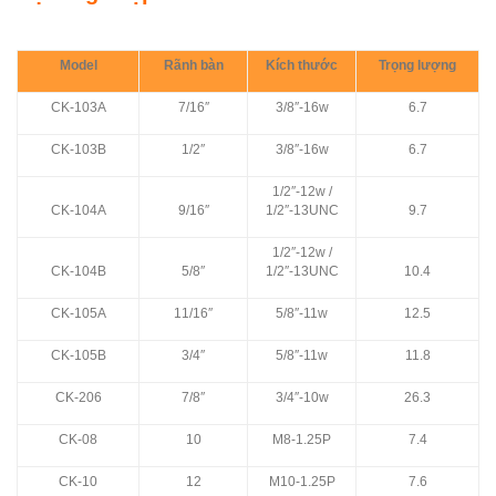
Model
Rãnh bàn
Kích thước
Trọng lượng
CK-103A
7/16″
3/8″-16w
6.7
CK-103B
1/2″
3/8″-16w
6.7
1/2″-12w /
CK-104A
9/16″
1/2″-13UNC
9.7
1/2″-12w /
CK-104B
5/8″
1/2″-13UNC
10.4
CK-105A
11/16″
5/8″-11w
12.5
CK-105B
3/4″
5/8″-11w
11.8
CK-206
7/8″
3/4″-10w
26.3
CK-08
10
M8-1.25P
7.4
CK-10
12
M10-1.25P
7.6